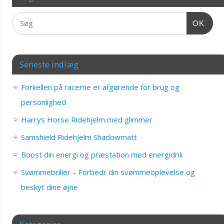
OK
Seneste indlæg
Forkellen på racerne er afgørende for brug og
personlighed
Harrys Horse Ridehjelm med glimmer
Samshield Ridehjelm Shadowmatt
Boost din energi og præstation med energidrik
Svømmebriller – Forbedr din svømmeoplevelse og
beskyt dine øjne