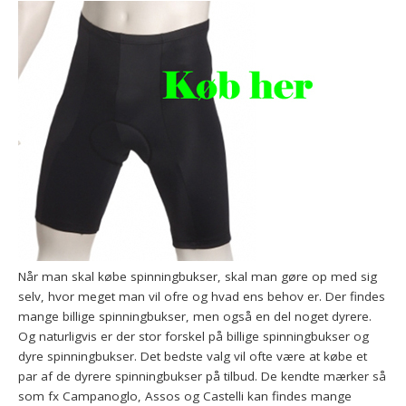
Når man skal købe spinningbukser, skal man gøre op med sig
selv, hvor meget man vil ofre og hvad ens behov er. Der findes
mange billige spinningbukser, men også en del noget dyrere.
Og naturligvis er der stor forskel på billige spinningbukser og
dyre spinningbukser. Det bedste valg vil ofte være at købe et
par af de dyrere spinningbukser på tilbud. De kendte mærker så
som fx Campanoglo, Assos og Castelli kan findes mange