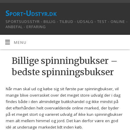
Sport-Udstyr.dk
SPORTSUDSSTYR - BILLIG - TILBUD - UDSALG - TEST - ONLINE -
ANBEFAL - ERFARING
MENU
Billige spinningbukser –
bedste spinningsbukser
Når man skal ud og købe sig sit første par spinningbukser, vil
mange blive overrasket over det meget store udvalg der i dag
findes både i den almindelige butikshandel og ikke mindst på
det efterhånden helt overvældende online marked, der byder
på et meget stort og varieret udvalg af ikke kun spinningbukser
men alt mellem himmel og jord. Det kan derfor være en god
idé at undersøge markedet lidt inden køb.