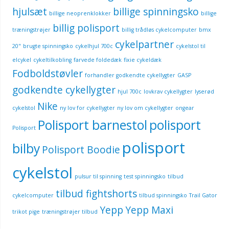
hjulsæt
billige spinningsko
billige neoprenklokker
billige
billig polisport
træningstrøjer
billig trådløs cykelcomputer
bmx
cykelpartner
20"
brugte spinningsko
cykelhjul 700c
cykelstol til
elcykel
cykeltilkobling
farvede foldedæk
fixie cykeldæk
Fodboldstøvler
forhandler godkendte cykellygter
GASP
godkendte cykellygter
hjul 700c
lovkrav cykellygter
lyserød
Nike
cykelstol
ny lov for cykellygter
ny lov om cykellygter
ongear
Polisport barnestol
polisport
Polisport
polisport
bilby
Polisport Boodie
cykelstol
pulsur til spinning
test spinningsko
tilbud
tilbud fightshorts
cykelcomputer
tilbud spinningsko
Trail Gator
Yepp
Yepp Maxi
trikot pige
træningstrøjer tilbud