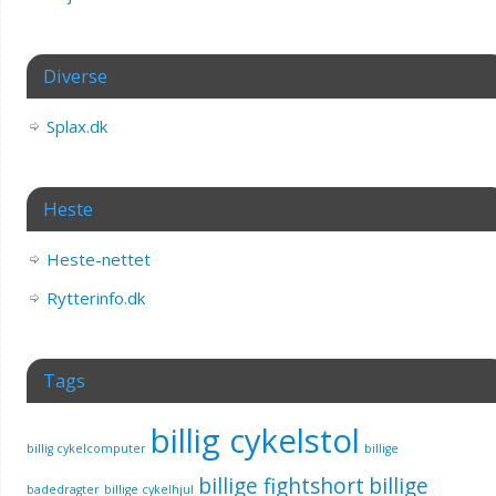
Diverse
Splax.dk
Heste
Heste-nettet
Rytterinfo.dk
Tags
billig cykelstol
billig cykelcomputer
billige
billige fightshort
billige
badedragter
billige cykelhjul