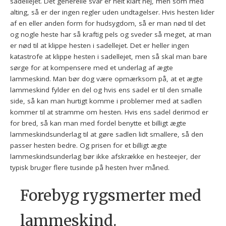
sadellejet. Det generelle svar er helt klart nej, men som med
alting, så er der ingen regler uden undtagelser. Hvis hesten lider
af en eller anden form for hudsygdom, så er man nød til det
og nogle heste har så kraftig pels og sveder så meget, at man
er nød til at klippe hesten i sadellejet. Det er heller ingen
katastrofe at klippe hesten i sadellejet, men så skal man bare
sørge for at kompensere med et underlag af ægte
lammeskind. Man bør dog være opmærksom på, at et ægte
lammeskind fylder en del og hvis ens sadel er til den smalle
side, så kan man hurtigt komme i problemer med at sadlen
kommer til at stramme om hesten. Hvis ens sadel derimod er
for bred, så kan man med fordel benytte et billigt ægte
lammeskindsunderlag til at gøre sadlen lidt smallere, så den
passer hesten bedre. Og prisen for et billigt ægte
lammeskindsunderlag bør ikke afskrække en hesteejer, der
typisk bruger flere tusinde på hesten hver måned.
Forebyg rygsmerter med
lammeskind.