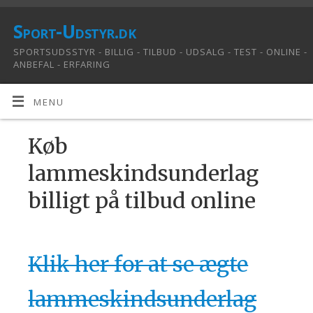
Sport-Udstyr.dk
SPORTSUDSSTYR - BILLIG - TILBUD - UDSALG - TEST - ONLINE -
ANBEFAL - ERFARING
MENU
Køb
lammeskindsunderlag
billigt på tilbud online
Klik her for at se ægte
lammeskindsunderlag