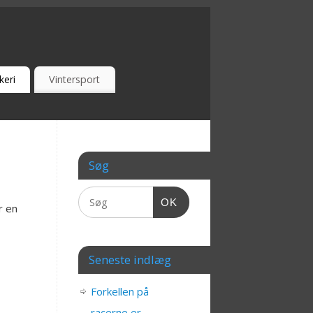
keri
Vintersport
Søg
OK
r en
Seneste indlæg
Forkellen på
racerne er