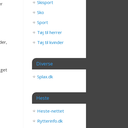
Skisport
er
Sko
Sport
Tøj til herrer
der,
Tøj til kvinder
Diverse
lget
Splax.dk
Heste
Heste-nettet
Rytterinfo.dk