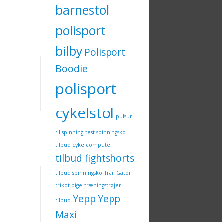
barnestol
polisport
bilby
Polisport
Boodie
polisport
cykelstol
pulsur
til spinning
test spinningsko
tilbud cykelcomputer
tilbud fightshorts
tilbud spinningsko
Trail Gator
trikot pige
træningstrøjer
Yepp
Yepp
tilbud
Maxi