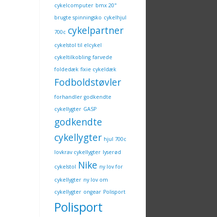
cykelcomputer
bmx 20"
brugte spinningsko
cykelhjul
cykelpartner
700c
cykelstol til elcykel
cykeltilkobling
farvede
foldedæk
fixie cykeldæk
Fodboldstøvler
forhandler godkendte
cykellygter
GASP
godkendte
cykellygter
hjul 700c
lovkrav cykellygter
lyserød
Nike
cykelstol
ny lov for
cykellygter
ny lov om
cykellygter
ongear
Polisport
Polisport