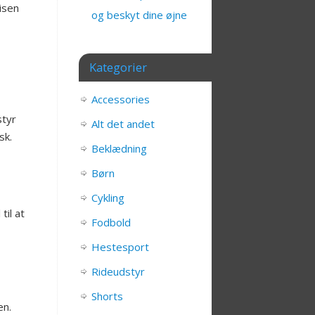
isen
og beskyt dine øjne
Kategorier
Accessories
styr
Alt det andet
sk.
Beklædning
Børn
Cykling
til at
Fodbold
Hestesport
Rideudstyr
Shorts
en.