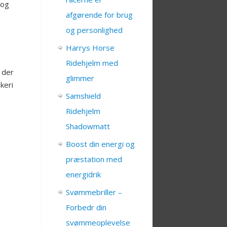
 og
afgørende for brug
og personlighed
Harrys Horse
Ridehjelm med
, der
glimmer
keri
Samshield
Ridehjelm
Shadowmatt
Boost din energi og
m
præstation med
energidrik
Svømmebriller –
Forbedr din
svømmeoplevelse