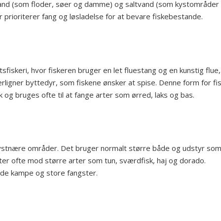
kvand (som floder, søer og damme) og saltvand (som kystområder
r prioriterer fang og løsladelse for at bevare fiskebestande.
rtsfiskeri, hvor fiskeren bruger en let fluestang og en kunstig flue
terligner byttedyr, som fiskene ønsker at spise. Denne form for fis
k og bruges ofte til at fange arter som ørred, laks og bas.
r kystnære områder. Det bruger normalt større både og udstyr so
gter ofte mod større arter som tun, sværdfisk, haj og dorado.
nde kampe og store fangster.