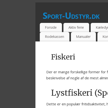
Sport-Udstyr.dk
SPORTSUDSSTYR - BILLIG - TILBUD -
Forside
Aktiv ferie
Kæledy
Rodekassen
Manualer
Kon
Fiskeri
Der er mange forskellige former for 
beskrivelse af nogle af de mest almind
Lystfiskeri (Sp
Dette er en populær fritidsaktivitet, h