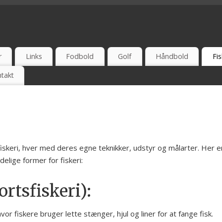
 UDSALG - TEST - ONLINE - ANBEFAL - ERFARING
r
Links
Fodbold
Golf
Håndbold
Fis
takt
fiskeri, hver med deres egne teknikker, udstyr og målarter. Her e
elige former for fiskeri:
ortsfiskeri):
vor fiskere bruger lette stænger, hjul og liner for at fange fisk.