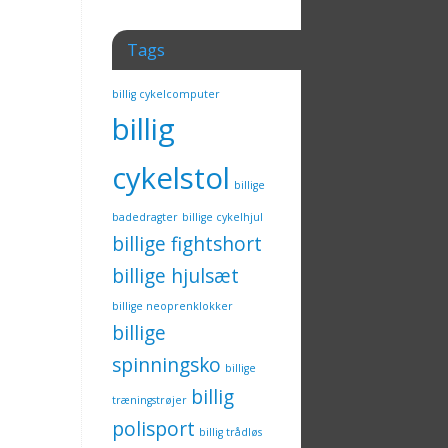
Tags
billig cykelcomputer
billig
cykelstol
billige
badedragter
billige cykelhjul
billige fightshort
billige hjulsæt
billige neoprenklokker
billige
spinningsko
billige
billig
træningstrøjer
polisport
billig trådløs