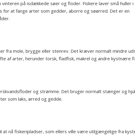
 vinteren på isdækkede søer og floder. Fiskere laver små huller i 
ps for at fange arter som gedder, aborre og søørred. Det er en
åder.
eller fra mole, brygge eller stenrev. Det kræver normalt mindre ud
ifte af arter, herunder torsk, fladfisk, makrel og andre kystnære fi
ferskvandsfloder og strømme. Det bruger normalt stænger og hjul 
rter som laks, ørred og gedde.
l at nå fiskeripladser, som ellers ville være utilgængelige fra kyst