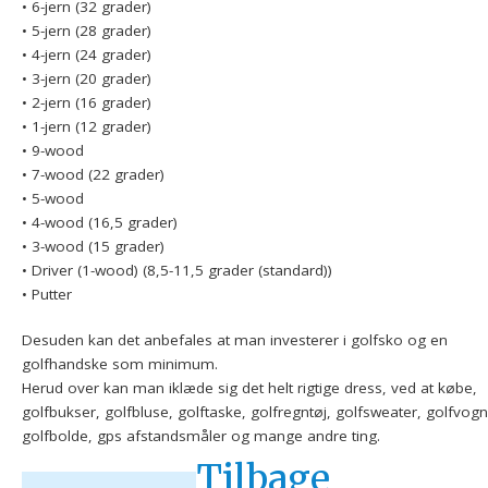
• 6-jern (32 grader)
• 5-jern (28 grader)
• 4-jern (24 grader)
• 3-jern (20 grader)
• 2-jern (16 grader)
• 1-jern (12 grader)
• 9-wood
• 7-wood (22 grader)
• 5-wood
• 4-wood (16,5 grader)
• 3-wood (15 grader)
• Driver (1-wood) (8,5-11,5 grader (standard))
• Putter
Desuden kan det anbefales at man investerer i golfsko og en
golfhandske som minimum.
Herud over kan man iklæde sig det helt rigtige dress, ved at købe,
golfbukser, golfbluse, golftaske, golfregntøj, golfsweater, golfvogn
golfbolde, gps afstandsmåler og mange andre ting.
Tilbage