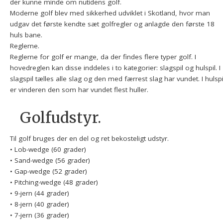
der kunne minde om nutidens golf.
Moderne golf blev med sikkerhed udviklet i Skotland, hvor man
udgav det første kendte sæt golfregler og anlagde den første 18
huls bane.
Reglerne.
Reglerne for golf er mange, da der findes flere typer golf. I
hovedreglen kan disse inddeles i to kategorier: slagspil og hulspil. I
slagspil tælles alle slag og den med færrest slag har vundet. I hulspi
er vinderen den som har vundet flest huller.
Golfudstyr.
Til golf bruges der en del og ret bekosteligt udstyr.
• Lob-wedge (60 grader)
• Sand-wedge (56 grader)
• Gap-wedge (52 grader)
• Pitching-wedge (48 grader)
• 9-jern (44 grader)
• 8-jern (40 grader)
• 7-jern (36 grader)