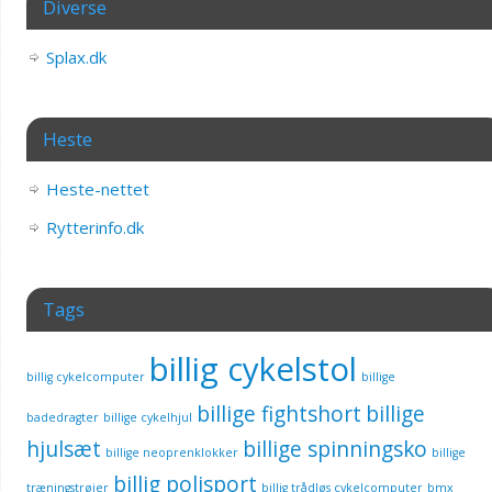
Diverse
Splax.dk
Heste
Heste-nettet
Rytterinfo.dk
Tags
billig cykelstol
billig cykelcomputer
billige
billige fightshort
billige
badedragter
billige cykelhjul
hjulsæt
billige spinningsko
billige neoprenklokker
billige
billig polisport
træningstrøjer
billig trådløs cykelcomputer
bmx