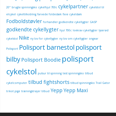
cykelpartner
20"
brugte spinningsko
cykelhjul 700c
cykelstol til
elcykel
cykeltilkobling
farvede foldedæk
fixie cykeldæk
Fodboldstøvler
forhandler godkendte cykellygter
GASP
godkendte cykellygter
hjul 700c
lovkrav cykellygter
lyserød
Nike
cykelstol
ny lov for cykellygter
ny lov om cykellygter
ongear
Polisport barnestol
polisport
Polisport
polisport
bilby
Polisport Boodie
cykelstol
pulsur til spinning
test spinningsko
tilbud
tilbud fightshorts
cykelcomputer
tilbud spinningsko
Trail Gator
Yepp
Yepp Maxi
trikot pige
træningstrøjer tilbud