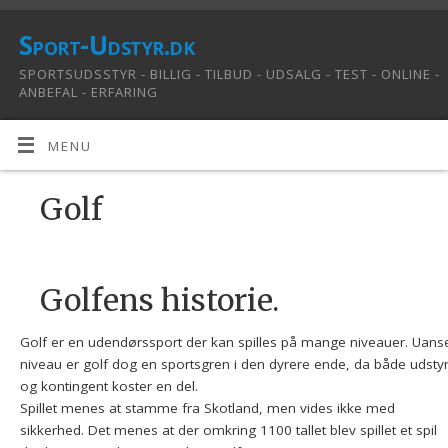
Sport-Udstyr.dk
SPORTSUDSSTYR - BILLIG - TILBUD - UDSALG - TEST - ONLINE -
ANBEFAL - ERFARING
MENU
Golf
Golfens historie.
Golf er en udendørssport der kan spilles på mange niveauer. Uans
niveau er golf dog en sportsgren i den dyrere ende, da både udsty
og kontingent koster en del.
Spillet menes at stamme fra Skotland, men vides ikke med
sikkerhed. Det menes at der omkring 1100 tallet blev spillet et spil