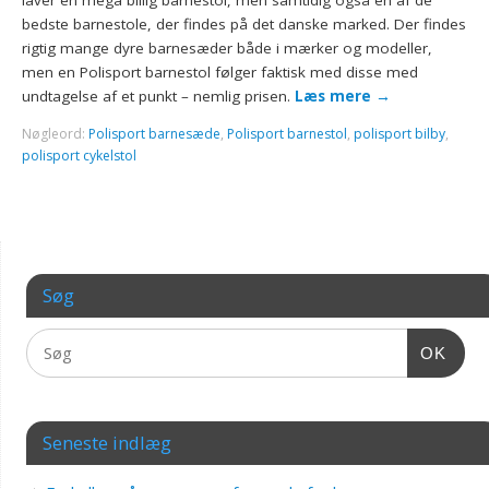
laver en mega billig barnestol, men samtidig også en af de
bedste barnestole, der findes på det danske marked. Der findes
rigtig mange dyre barnesæder både i mærker og modeller,
men en Polisport barnestol følger faktisk med disse med
undtagelse af et punkt – nemlig prisen.
Læs mere
→
Nøgleord:
Polisport barnesæde
,
Polisport barnestol
,
polisport bilby
,
polisport cykelstol
Søg
OK
Seneste indlæg