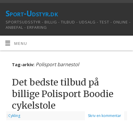
Sport-Udstyr.dk
SPORTSUDSSTYR - BILLIG - TILBUD - UDSALG - TEST - ONLINE -
ANBEFAL - ERFARING
MENU
Polisport barnestol
Tag-arkiv:
Det bedste tilbud på
billige Polisport Boodie
cykelstole
|
Cykling
Skriv en kommentar