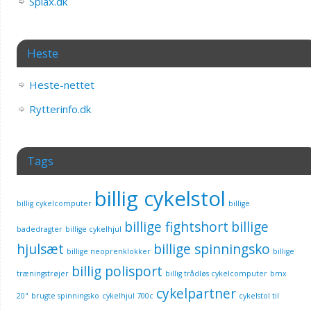
Splax.dk
Heste
Heste-nettet
Rytterinfo.dk
Tags
billig cykelstol
billig cykelcomputer
billige
billige fightshort
billige
badedragter
billige cykelhjul
hjulsæt
billige spinningsko
billige neoprenklokker
billige
billig polisport
træningstrøjer
billig trådløs cykelcomputer
bmx
cykelpartner
20"
brugte spinningsko
cykelhjul 700c
cykelstol til