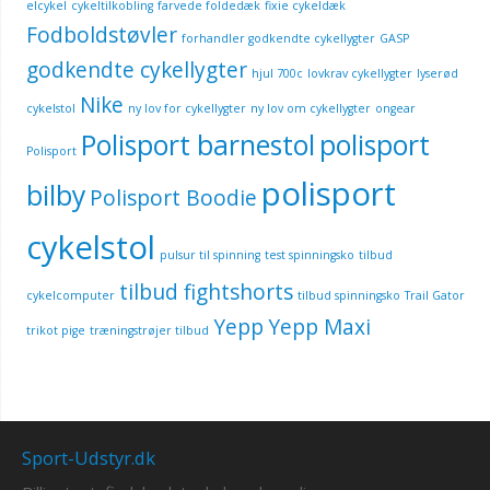
elcykel
cykeltilkobling
farvede foldedæk
fixie cykeldæk
Fodboldstøvler
forhandler godkendte cykellygter
GASP
godkendte cykellygter
hjul 700c
lovkrav cykellygter
lyserød
Nike
cykelstol
ny lov for cykellygter
ny lov om cykellygter
ongear
Polisport barnestol
polisport
Polisport
polisport
bilby
Polisport Boodie
cykelstol
pulsur til spinning
test spinningsko
tilbud
tilbud fightshorts
cykelcomputer
tilbud spinningsko
Trail Gator
Yepp
Yepp Maxi
trikot pige
træningstrøjer tilbud
Sport-Udstyr.dk