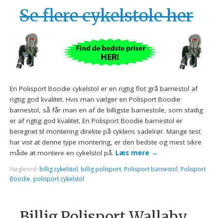
Se flere cykelstole her
En Polisport Boodie cykelstol er en rigtig flot grå barnestol af
rigtig god kvalitet. Hvis man vælger en Polisport Boodie
barnestol, så får man en af de billigste barnestole, som stadig
er af rigtig god kvalitet. En Polisport Boodie barnestol er
beregnet til montering direkte på cyklens sadelrør. Mange test
har vist at denne type montering, er den bedste og mest sikre
måde at montere en cykelstol på.
Læs mere
→
Nøgleord:
billig cykelstol
,
billig polisport
,
Polisport barnestol
,
Polisport
Boodie
,
polisport cykelstol
Billig Polisport Wallaby