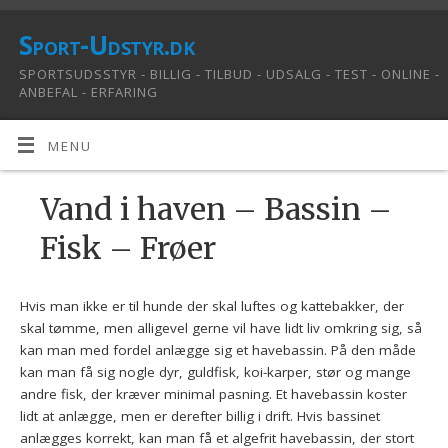
Sport-Udstyr.dk
SPORTSUDSSTYR - BILLIG - TILBUD - UDSALG - TEST - ONLINE -
ANBEFAL - ERFARING
MENU
Vand i haven – Bassin –
Fisk – Frøer
Hvis man ikke er til hunde der skal luftes og kattebakker, der
skal tømme, men alligevel gerne vil have lidt liv omkring sig, så
kan man med fordel anlægge sig et havebassin. På den måde
kan man få sig nogle dyr, guldfisk, koi-karper, stør og mange
andre fisk, der kræver minimal pasning. Et havebassin koster
lidt at anlægge, men er derefter billig i drift. Hvis bassinet
anlægges korrekt, kan man få et algefrit havebassin, der stort