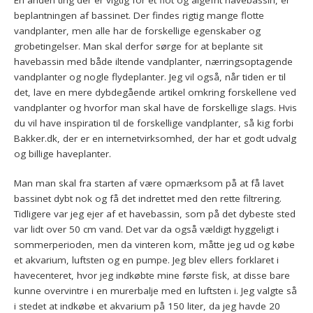
beplantningen af bassinet. Der findes rigtig mange flotte
vandplanter, men alle har de forskellige egenskaber og
grobetingelser. Man skal derfor sørge for at beplante sit
havebassin med både iltende vandplanter, nærringsoptagende
vandplanter og nogle flydeplanter. Jeg vil også, når tiden er til
det, lave en mere dybdegående artikel omkring forskellene ved
vandplanter og hvorfor man skal have de forskellige slags. Hvis
du vil have inspiration til de forskellige vandplanter, så kig forbi
Bakker.dk, der er en internetvirksomhed, der har et godt udvalg
og billige haveplanter.
Man man skal fra starten af være opmærksom på at få lavet
bassinet dybt nok og få det indrettet med den rette filtrering.
Tidligere var jeg ejer af et havebassin, som på det dybeste sted
var lidt over 50 cm vand. Det var da også vældigt hyggeligt i
sommerperioden, men da vinteren kom, måtte jeg ud og købe
et akvarium, luftsten og en pumpe. Jeg blev ellers forklaret i
havecenteret, hvor jeg indkøbte mine første fisk, at disse bare
kunne overvintre i en murerbalje med en luftsten i. Jeg valgte så
i stedet at indkøbe et akvarium på 150 liter, da jeg havde 20