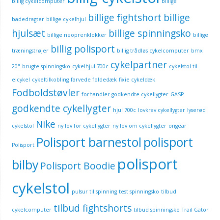
billig cykelcomputer
billige
billige fightshort
billige
badedragter
billige cykelhjul
hjulsæt
billige spinningsko
billige neoprenklokker
billige
billig polisport
træningstrøjer
billig trådløs cykelcomputer
bmx
cykelpartner
20"
brugte spinningsko
cykelhjul 700c
cykelstol til
elcykel
cykeltilkobling
farvede foldedæk
fixie cykeldæk
Fodboldstøvler
forhandler godkendte cykellygter
GASP
godkendte cykellygter
hjul 700c
lovkrav cykellygter
lyserød
Nike
cykelstol
ny lov for cykellygter
ny lov om cykellygter
ongear
Polisport barnestol
polisport
Polisport
polisport
bilby
Polisport Boodie
cykelstol
pulsur til spinning
test spinningsko
tilbud
tilbud fightshorts
cykelcomputer
tilbud spinningsko
Trail Gator