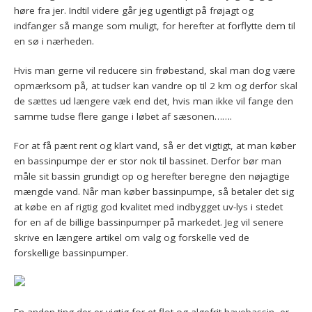
høre fra jer. Indtil videre går jeg ugentligt på frøjagt og
indfanger så mange som muligt, for herefter at forflytte dem til
en sø i nærheden.
Hvis man gerne vil reducere sin frøbestand, skal man dog være
opmærksom på, at tudser kan vandre op til 2 km og derfor skal
de sættes ud længere væk end det, hvis man ikke vil fange den
samme tudse flere gange i løbet af sæsonen…….
For at få pænt rent og klart vand, så er det vigtigt, at man køber
en bassinpumpe der er stor nok til bassinet. Derfor bør man
måle sit bassin grundigt op og herefter beregne den nøjagtige
mængde vand. Når man køber bassinpumpe, så betaler det sig
at købe en af rigtig god kvalitet med indbygget uv-lys i stedet
for en af de billige bassinpumper på markedet. Jeg vil senere
skrive en længere artikel om valg og forskelle ved de
forskellige bassinpumper.
En anden ting der er vigtig for et flot og algefrit havebassin, er