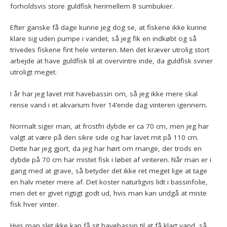
forholdsvis store guldfisk herimellem 8 sumbukier.
Efter ganske få dage kunne jeg dog se, at fiskene ikke kunne
klare sig uden pumpe i vandet, så jeg fik en indkøbt og så
trivedes fiskene fint hele vinteren. Men det kræver utrolig stort
arbejde at have guldfisk til at overvintre inde, da guldfisk sviner
utroligt meget.
I år har jeg lavet mit havebassin om, så jeg ikke mere skal
rense vand i et akvarium hver 14’ende dag vinteren igennem.
Normalt siger man, at frostfri dybde er ca 70 cm, men jeg har
valgt at være på den sikre side og har lavet mit på 110 cm.
Dette har jeg gjort, da jeg har hørt om mange, der trods en
dybde på 70 cm har mistet fisk i løbet af vinteren. Når man er i
gang med at grave, så betyder det ikke ret meget lige at tage
en halv meter mere af. Det koster naturligvis lidt i bassinfolie,
men det er givet rigtigt godt ud, hvis man kan undgå at miste
fisk hver vinter.
Hvis man slet ikke kan få sit havebassin til at få klart vand, så