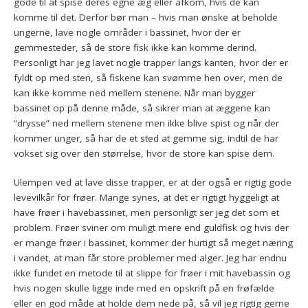
gode til at spise deres egne æg eller afkom, hvis de kan
komme til det. Derfor bør man – hvis man ønske at beholde
ungerne, lave nogle områder i bassinet, hvor der er
gemmesteder, så de store fisk ikke kan komme derind.
Personligt har jeg lavet nogle trapper langs kanten, hvor der er
fyldt op med sten, så fiskene kan svømme hen over, men de
kan ikke komme ned mellem stenene. Når man bygger
bassinet op på denne måde, så sikrer man at æggene kan
“drysse” ned mellem stenene men ikke blive spist og når der
kommer unger, så har de et sted at gemme sig, indtil de har
vokset sig over den størrelse, hvor de store kan spise dem.
Ulempen ved at lave disse trapper, er at der også er rigtig gode
levevilkår for frøer. Mange synes, at det er rigtigt hyggeligt at
have frøer i havebassinet, men personligt ser jeg det som et
problem. Frøer sviner om muligt mere end guldfisk og hvis der
er mange frøer i bassinet, kommer der hurtigt så meget næring
i vandet, at man får store problemer med alger. Jeg har endnu
ikke fundet en metode til at slippe for frøer i mit havebassin og
hvis nogen skulle ligge inde med en opskrift på en frøfælde
eller en god måde at holde dem nede på, så vil jeg rigtig gerne