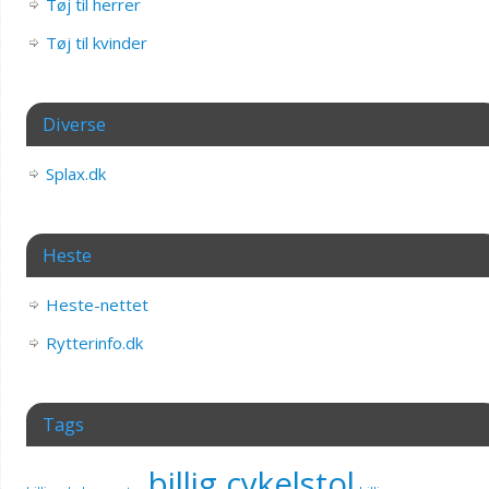
Tøj til herrer
Tøj til kvinder
Diverse
Splax.dk
Heste
Heste-nettet
Rytterinfo.dk
Tags
billig cykelstol