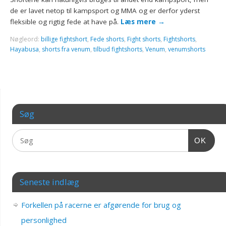
de er lavet netop til kampsport og MMA og er derfor yderst
fleksible og rigtig fede at have på.
Læs mere
→
Nøgleord:
billige fightshort
,
Fede shorts
,
Fight shorts
,
Fightshorts
,
Hayabusa
,
shorts fra venum
,
tilbud fightshorts
,
Venum
,
venumshorts
Søg
OK
Seneste indlæg
Forkellen på racerne er afgørende for brug og
personlighed