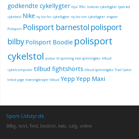
godkendte cykellygter
hjul 700c
lovkrav cykellygter
lyserød
Nike
cykelstol
ny lov for cykellygter
ny lov om cykellygter
ongear
Polisport barnestol
polisport
Polisport
polisport
bilby
Polisport Boodie
cykelstol
pulsur til spinning
test spinningsko
tilbud
tilbud fightshorts
cykelcomputer
tilbud spinningsko
Trail Gator
Yepp
Yepp Maxi
trikot pige
træningstrøjer tilbud
Sport-Udstyr.dk
Billig, test, find, bedste, køb, salg, online