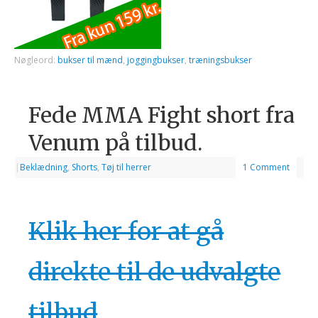
Nøgleord:
bukser til mænd
,
joggingbukser
,
træningsbukser
Fede MMA Fight short fra
Venum på tilbud.
|
Beklædning
,
Shorts
,
Tøj til herrer
1 Comment
Klik her for at gå
direkte til de udvalgte
tilbud