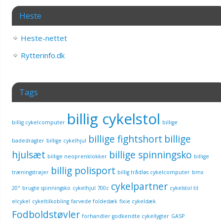
Heste
Heste-nettet
Rytterinfo.dk
Tags
billig cykelstol
billig cykelcomputer
billige
billige fightshort
billige
badedragter
billige cykelhjul
hjulsæt
billige spinningsko
billige neoprenklokker
billige
billig polisport
træningstrøjer
billig trådløs cykelcomputer
bmx
cykelpartner
20"
brugte spinningsko
cykelhjul 700c
cykelstol til
elcykel
cykeltilkobling
farvede foldedæk
fixie cykeldæk
Fodboldstøvler
forhandler godkendte cykellygter
GASP