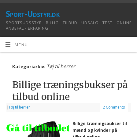
Sport-Udstyr.dk
SPORTSUDSSTYR - BILLIG - TILBUD - UDSALG - TEST - ONLINE -
ANBEFAL - ERFARING
MENU
Tøj til herrer
Kategoriarkiv:
Billige træningsbukser på
tilbud online
|
Tøj til herrer
2 Comments
Billige træningsbukser til
mænd og kvinder på
tilbud online