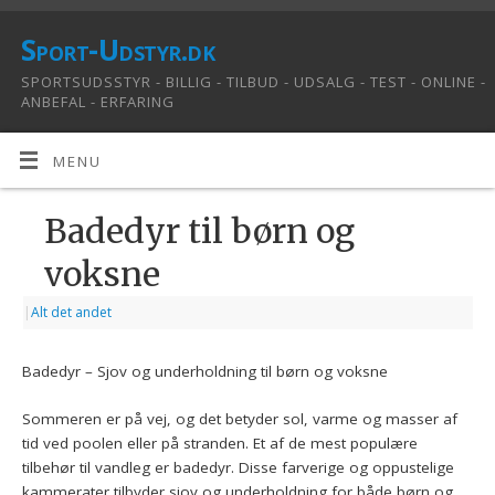
Sport-Udstyr.dk
SPORTSUDSSTYR - BILLIG - TILBUD - UDSALG - TEST - ONLINE -
ANBEFAL - ERFARING
MENU
Badedyr til børn og
voksne
|
Alt det andet
Badedyr – Sjov og underholdning til børn og voksne
Sommeren er på vej, og det betyder sol, varme og masser af
tid ved poolen eller på stranden. Et af de mest populære
tilbehør til vandleg er badedyr. Disse farverige og oppustelige
kammerater tilbyder sjov og underholdning for både børn og