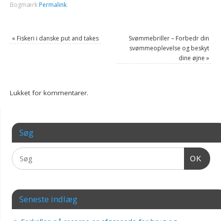
Bogmærk
Permalink
.
«
Fiskeri i danske put and takes
Svømmebriller – Forbedr din
svømmeoplevelse og beskyt
dine øjne
»
Lukket for kommentarer.
Søg
OK
Seneste indlæg