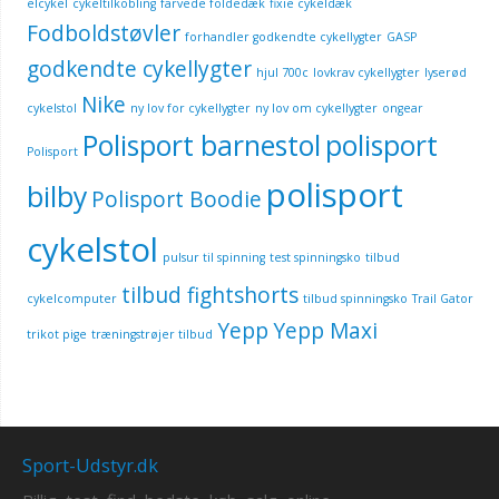
elcykel
cykeltilkobling
farvede foldedæk
fixie cykeldæk
Fodboldstøvler
forhandler godkendte cykellygter
GASP
godkendte cykellygter
hjul 700c
lovkrav cykellygter
lyserød
Nike
cykelstol
ny lov for cykellygter
ny lov om cykellygter
ongear
Polisport barnestol
polisport
Polisport
polisport
bilby
Polisport Boodie
cykelstol
pulsur til spinning
test spinningsko
tilbud
tilbud fightshorts
cykelcomputer
tilbud spinningsko
Trail Gator
Yepp
Yepp Maxi
trikot pige
træningstrøjer tilbud
Sport-Udstyr.dk