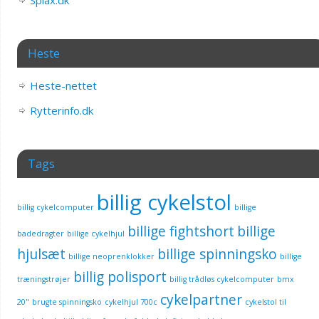
Splax.dk
Heste
Heste-nettet
Rytterinfo.dk
Tags
billig cykelstol
billig cykelcomputer
billige
billige fightshort
billige
badedragter
billige cykelhjul
hjulsæt
billige spinningsko
billige neoprenklokker
billige
billig polisport
træningstrøjer
billig trådløs cykelcomputer
bmx
cykelpartner
20"
brugte spinningsko
cykelhjul 700c
cykelstol til