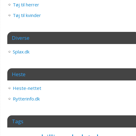
Tøj til herrer
Tøj til kvinder
Diverse
Splax.dk
Heste
Heste-nettet
Rytterinfo.dk
Tags