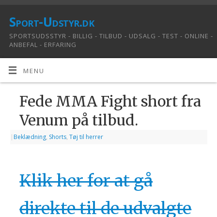
Sport-Udstyr.dk
SPORTSUDSSTYR - BILLIG - TILBUD - UDSALG - TEST - ONLINE -
ANBEFAL - ERFARING
MENU
Fede MMA Fight short fra
Venum på tilbud.
|
Beklædning
,
Shorts
,
Tøj til herrer
Klik her for at gå
direkte til de udvalgte