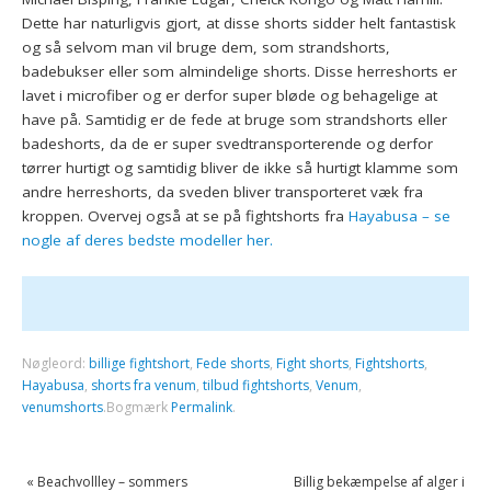
Dette har naturligvis gjort, at disse shorts sidder helt fantastisk
og så selvom man vil bruge dem, som strandshorts,
badebukser eller som almindelige shorts. Disse herreshorts er
lavet i microfiber og er derfor super bløde og behagelige at
have på. Samtidig er de fede at bruge som strandshorts eller
badeshorts, da de er super svedtransporterende og derfor
tørrer hurtigt og samtidig bliver de ikke så hurtigt klamme som
andre herreshorts, da sveden bliver transporteret væk fra
kroppen. Overvej også at se på fightshorts fra
Hayabusa – se
nogle af deres bedste modeller her.
Nøgleord:
billige fightshort
,
Fede shorts
,
Fight shorts
,
Fightshorts
,
Hayabusa
,
shorts fra venum
,
tilbud fightshorts
,
Venum
,
venumshorts
.
Bogmærk
Permalink
.
«
Beachvollley – sommers
Billig bekæmpelse af alger i