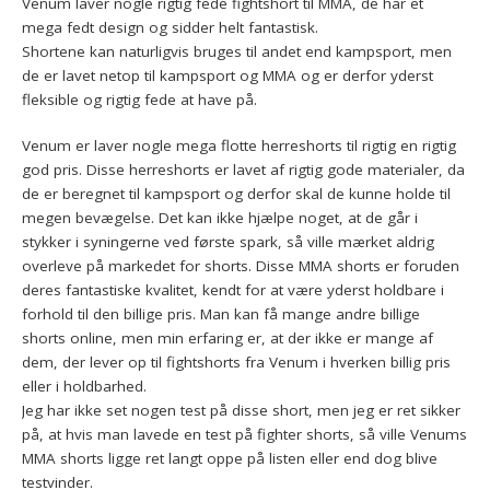
Venum laver nogle rigtig fede fightshort til MMA, de har et
mega fedt design og sidder helt fantastisk.
Shortene kan naturligvis bruges til andet end kampsport, men
de er lavet netop til kampsport og MMA og er derfor yderst
fleksible og rigtig fede at have på.
Venum er laver nogle mega flotte herreshorts til rigtig en rigtig
god pris. Disse herreshorts er lavet af rigtig gode materialer, da
de er beregnet til kampsport og derfor skal de kunne holde til
megen bevægelse. Det kan ikke hjælpe noget, at de går i
stykker i syningerne ved første spark, så ville mærket aldrig
overleve på markedet for shorts. Disse MMA shorts er foruden
deres fantastiske kvalitet, kendt for at være yderst holdbare i
forhold til den billige pris. Man kan få mange andre billige
shorts online, men min erfaring er, at der ikke er mange af
dem, der lever op til fightshorts fra Venum i hverken billig pris
eller i holdbarhed.
Jeg har ikke set nogen test på disse short, men jeg er ret sikker
på, at hvis man lavede en test på fighter shorts, så ville Venums
MMA shorts ligge ret langt oppe på listen eller end dog blive
testvinder.