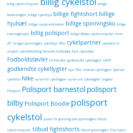
billig cykelstol
billig cykelcomputer
billige
billige fightshort
billige
badedragter
billige cykelhjul
hjulsæt
billige spinningsko
billige neoprenklokker
billige
billig polisport
træningstrøjer
billig trådløs cykelcomputer
bmx
cykelpartner
20"
brugte spinningsko
cykelhjul 700c
cykelstol til
elcykel
cykeltilkobling
farvede foldedæk
fixie cykeldæk
Fodboldstøvler
forhandler godkendte cykellygter
GASP
godkendte cykellygter
hjul 700c
lovkrav cykellygter
lyserød
Nike
cykelstol
ny lov for cykellygter
ny lov om cykellygter
ongear
Polisport barnestol
polisport
Polisport
polisport
bilby
Polisport Boodie
cykelstol
pulsur til spinning
test spinningsko
tilbud
tilbud fightshorts
cykelcomputer
tilbud spinningsko
Trail Gator