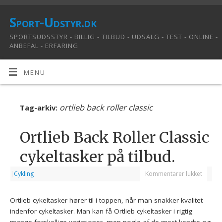
Sport-Udstyr.dk
SPORTSUDSSTYR - BILLIG - TILBUD - UDSALG - TEST - ONLINE -
ANBEFAL - ERFARING
MENU
ortlieb back roller classic
Tag-arkiv:
Ortlieb Back Roller Classic
cykeltasker på tilbud.
|
Cykling
Kommentarer lukket
Ortlieb cykeltasker hører til i toppen, når man snakker kvalitet
indenfor cykeltasker. Man kan få Ortlieb cykeltasker i rigtig
mange forskellige variationer, men nogle af de mest kendte og