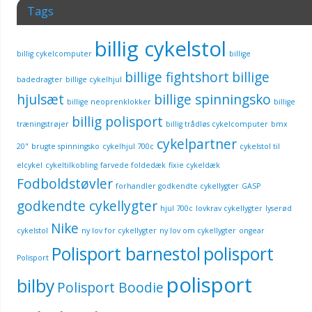
Tags
billig cykelstol
billig cykelcomputer
billige
billige fightshort
billige
badedragter
billige cykelhjul
hjulsæt
billige spinningsko
billige neoprenklokker
billige
billig polisport
træningstrøjer
billig trådløs cykelcomputer
bmx
cykelpartner
20"
brugte spinningsko
cykelhjul 700c
cykelstol til
elcykel
cykeltilkobling
farvede foldedæk
fixie cykeldæk
Fodboldstøvler
forhandler godkendte cykellygter
GASP
godkendte cykellygter
hjul 700c
lovkrav cykellygter
lyserød
Nike
cykelstol
ny lov for cykellygter
ny lov om cykellygter
ongear
Polisport barnestol
polisport
Polisport
polisport
bilby
Polisport Boodie