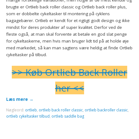
brugte er Ortlieb back roller classic og Ortlieb back roller plus,
som er dobbelte cykeltasker til montering på cyklens
bagagebærer. Ortlieb er kendt for et rigtigt godt design og ikke
mindst for deres produkter af super kvalitet. Derfor ved de
fleste også, at man skal forvente at betale en god slat penge
for cykeltaskerne, men hvis man bruger lidt tid på at holde øje
med markedet, så kan man sagtens være heldig at finde Ortlieb
cykeltasker på tilbud.
>> Køb Ortlieb Back Roller
her <<
Læs mere
→
Nøgleord:
ortlieb
,
ortlieb back roller classic
,
ortlieb backroller classic
,
ortlieb cykeltasker tilbud
,
ortlieb saddle bag