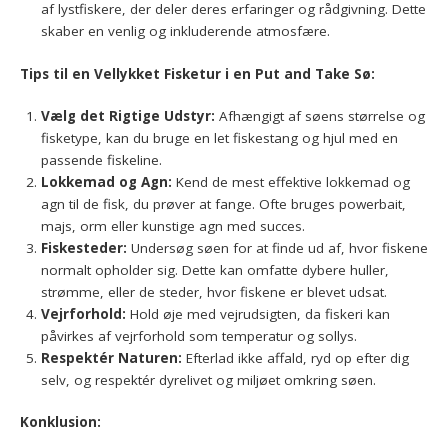
af lystfiskere, der deler deres erfaringer og rådgivning. Dette
skaber en venlig og inkluderende atmosfære.
Tips til en Vellykket Fisketur i en Put and Take Sø:
Vælg det Rigtige Udstyr:
Afhængigt af søens størrelse og
fisketype, kan du bruge en let fiskestang og hjul med en
passende fiskeline.
Lokkemad og Agn:
Kend de mest effektive lokkemad og
agn til de fisk, du prøver at fange. Ofte bruges powerbait,
majs, orm eller kunstige agn med succes.
Fiskesteder:
Undersøg søen for at finde ud af, hvor fiskene
normalt opholder sig. Dette kan omfatte dybere huller,
strømme, eller de steder, hvor fiskene er blevet udsat.
Vejrforhold:
Hold øje med vejrudsigten, da fiskeri kan
påvirkes af vejrforhold som temperatur og sollys.
Respektér Naturen:
Efterlad ikke affald, ryd op efter dig
selv, og respektér dyrelivet og miljøet omkring søen.
Konklusion: