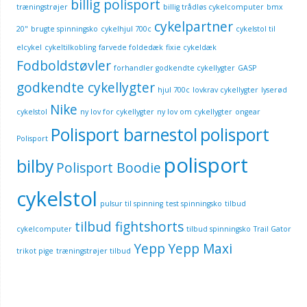
billig polisport
træningstrøjer
billig trådløs cykelcomputer
bmx
cykelpartner
20"
brugte spinningsko
cykelhjul 700c
cykelstol til
elcykel
cykeltilkobling
farvede foldedæk
fixie cykeldæk
Fodboldstøvler
forhandler godkendte cykellygter
GASP
godkendte cykellygter
hjul 700c
lovkrav cykellygter
lyserød
Nike
cykelstol
ny lov for cykellygter
ny lov om cykellygter
ongear
Polisport barnestol
polisport
Polisport
polisport
bilby
Polisport Boodie
cykelstol
pulsur til spinning
test spinningsko
tilbud
tilbud fightshorts
cykelcomputer
tilbud spinningsko
Trail Gator
Yepp
Yepp Maxi
trikot pige
træningstrøjer tilbud