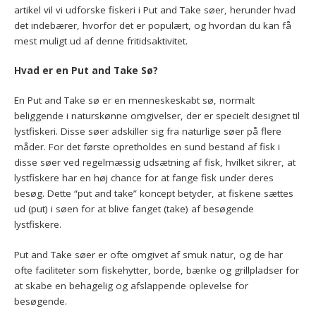
artikel vil vi udforske fiskeri i Put and Take søer, herunder hvad
det indebærer, hvorfor det er populært, og hvordan du kan få
mest muligt ud af denne fritidsaktivitet.
Hvad er en Put and Take Sø?
En Put and Take sø er en menneskeskabt sø, normalt
beliggende i naturskønne omgivelser, der er specielt designet til
lystfiskeri. Disse søer adskiller sig fra naturlige søer på flere
måder. For det første opretholdes en sund bestand af fisk i
disse søer ved regelmæssig udsætning af fisk, hvilket sikrer, at
lystfiskere har en høj chance for at fange fisk under deres
besøg. Dette “put and take” koncept betyder, at fiskene sættes
ud (put) i søen for at blive fanget (take) af besøgende
lystfiskere.
Put and Take søer er ofte omgivet af smuk natur, og de har
ofte faciliteter som fiskehytter, borde, bænke og grillpladser for
at skabe en behagelig og afslappende oplevelse for
besøgende.