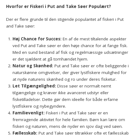
Hvorfor er Fiskeri i Put and Take Søer Populært?
Der er flere grunde til den stigende popularitet af fiskeri i Put
and Take søer:
Høj Chance for Succes:
En af de mest tiltalende aspekter
ved Put and Take søer er den høje chance for at fange fisk.
Med en sund bestand af fisk og regelmæssige udsætninger
er det sjældent at gå tomhændet hjem.
Natur og Skønhed:
Put and Take søer er ofte beliggende i
naturskønne omgivelser, der giver lystfiskere mulighed for
at nyde naturens skønhed og ro under deres fisketur.
Let Tilgængelighed:
Disse søer er normalt nemt
tilgængelige og kræver ikke avanceret udstyr eller
fisketilladelser. Dette gør dem ideelle for både erfarne
lystfiskere og nybegyndere.
Familievenligt:
Fiskeri i Put and Take søer er en
fremragende aktivitet for hele familien. Børn kan lære om
fiskeri og naturen, mens de nyder en sjov dag ved søen.
Fællesskab:
Put and Take søer tiltrækker ofte et fællesskab