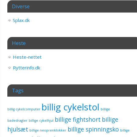
Diverse
Splax.dk
Heste
Heste-nettet
Rytterinfo.dk
Tags
billig cykelstol
billig cykelcomputer
billige
billige fightshort
billige
badedragter
billige cykelhjul
hjulsæt
billige spinningsko
billige neoprenklokker
billige