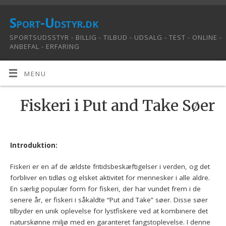
Sport-Udstyr.dk
SPORTSUDSSTYR - BILLIG - TILBUD - UDSALG - TEST - ONLINE -
ANBEFAL - ERFARING
MENU
Fiskeri i Put and Take Søer
Introduktion:
Fiskeri er en af ​​de ældste fritidsbeskæftigelser i verden, og det
forbliver en tidløs og elsket aktivitet for mennesker i alle aldre.
En særlig populær form for fiskeri, der har vundet frem i de
senere år, er fiskeri i såkaldte “Put and Take” søer. Disse søer
tilbyder en unik oplevelse for lystfiskere ved at kombinere det
naturskønne miljø med en garanteret fangstoplevelse. I denne