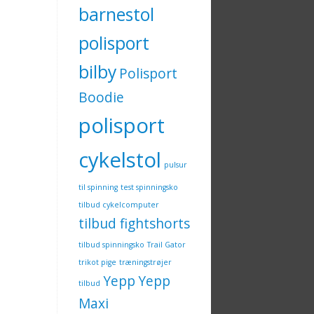
barnestol
polisport
bilby
Polisport
Boodie
polisport
cykelstol
pulsur
til spinning
test spinningsko
tilbud cykelcomputer
tilbud fightshorts
tilbud spinningsko
Trail Gator
trikot pige
træningstrøjer
Yepp
Yepp
tilbud
Maxi