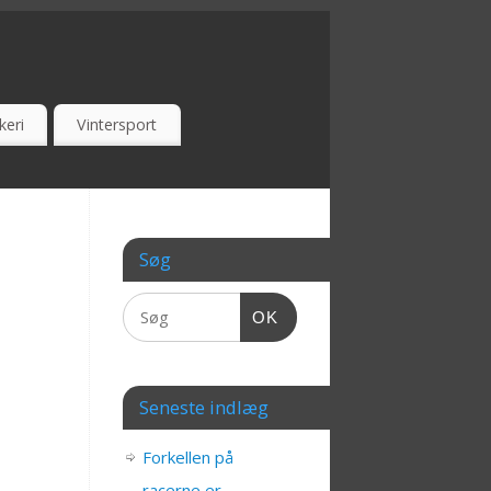
keri
Vintersport
Søg
OK
Seneste indlæg
Forkellen på
racerne er