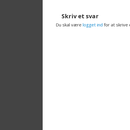
Skriv et svar
Du skal være
logget ind
for at skrive