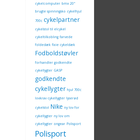
cykelcomputer
bmx 20"
brugte spinningsko
cykelhjul
cykelpartner
700c
cykelstol til elcykel
cykeltilkobling
farvede
foldedæk
fixie cykeldæk
Fodboldstøvler
forhandler godkendte
cykellygter
GASP
godkendte
cykellygter
hjul 700c
lovkrav cykellygter
lyserød
Nike
cykelstol
ny lov for
cykellygter
ny lov om
cykellygter
ongear
Polisport
Polisport