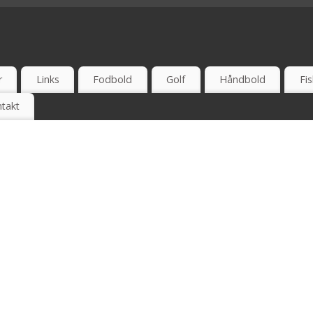
 UDSALG - TEST - ONLINE - ANBEFAL - ERFARING
r
Links
Fodbold
Golf
Håndbold
Fis
takt