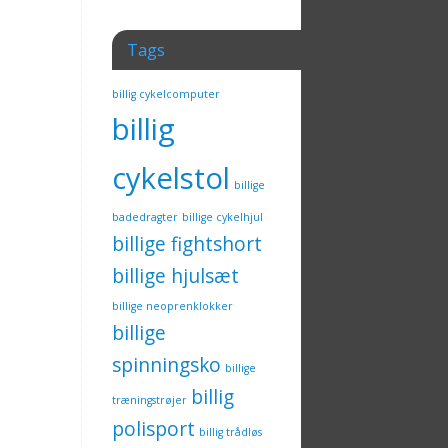
Tags
billig cykelcomputer
billig
cykelstol
billige
badedragter
billige cykelhjul
billige fightshort
billige hjulsæt
billige neoprenklokker
billige
spinningsko
billige
billig
træningstrøjer
polisport
billig trådløs