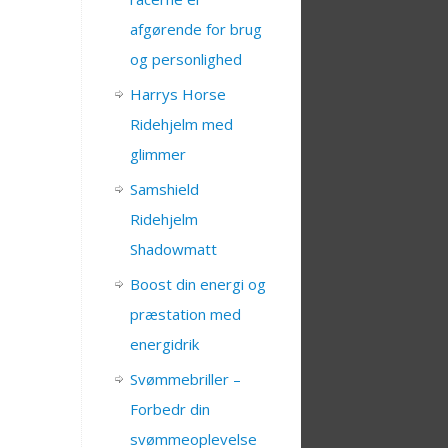
afgørende for brug
og personlighed
Harrys Horse
Ridehjelm med
glimmer
Samshield
Ridehjelm
Shadowmatt
Boost din energi og
præstation med
energidrik
Svømmebriller –
Forbedr din
svømmeoplevelse