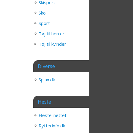
Skisport
Sko
Sport
Tøj til herrer
Tøj til kvinder
Diverse
Splax.dk
Heste
Heste-nettet
Rytterinfo.dk