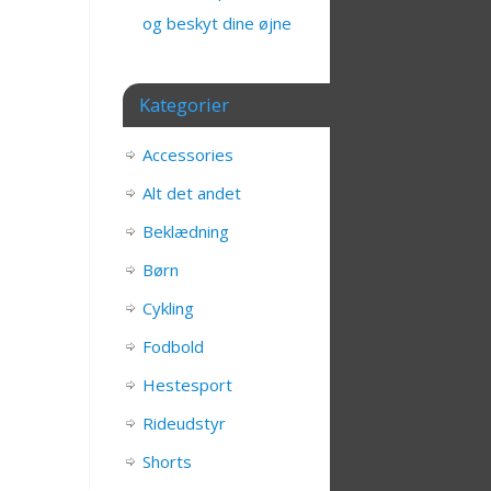
og beskyt dine øjne
Kategorier
Accessories
Alt det andet
Beklædning
Børn
Cykling
Fodbold
Hestesport
Rideudstyr
Shorts