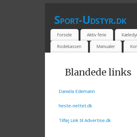
Sport-Udstyr.dk
SPORTSUDSSTYR - BILLIG - TILBUD -
Forside
Aktiv ferie
Kæledy
Rodekassen
Manualer
Kon
Blandede links
Daniela Edemann
heste-nettet.dk
Tilføj Link til Advertise.dk