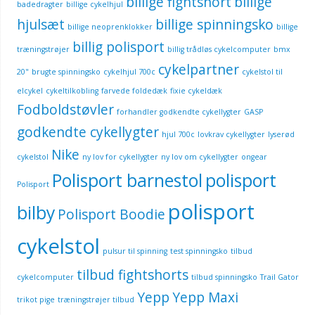
billige fightshort
billige
badedragter
billige cykelhjul
hjulsæt
billige spinningsko
billige neoprenklokker
billige
billig polisport
træningstrøjer
billig trådløs cykelcomputer
bmx
cykelpartner
20"
brugte spinningsko
cykelhjul 700c
cykelstol til
elcykel
cykeltilkobling
farvede foldedæk
fixie cykeldæk
Fodboldstøvler
forhandler godkendte cykellygter
GASP
godkendte cykellygter
hjul 700c
lovkrav cykellygter
lyserød
Nike
cykelstol
ny lov for cykellygter
ny lov om cykellygter
ongear
Polisport barnestol
polisport
Polisport
polisport
bilby
Polisport Boodie
cykelstol
pulsur til spinning
test spinningsko
tilbud
tilbud fightshorts
cykelcomputer
tilbud spinningsko
Trail Gator
Yepp
Yepp Maxi
trikot pige
træningstrøjer tilbud