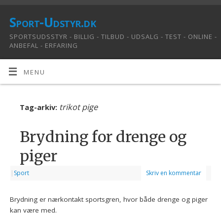
Sport-Udstyr.dk
SPORTSUDSSTYR - BILLIG - TILBUD - UDSALG - TEST - ONLINE -
ANBEFAL - ERFARING
MENU
trikot pige
Tag-arkiv:
Brydning for drenge og
piger
|
Sport
Skriv en kommentar
Brydning er nærkontakt sportsgren, hvor både drenge og piger
kan være med.