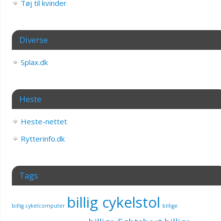
Tøj til kvinder
Diverse
Splax.dk
Heste
Heste-nettet
Rytterinfo.dk
Tags
billig cykelstol
billig cykelcomputer
billige