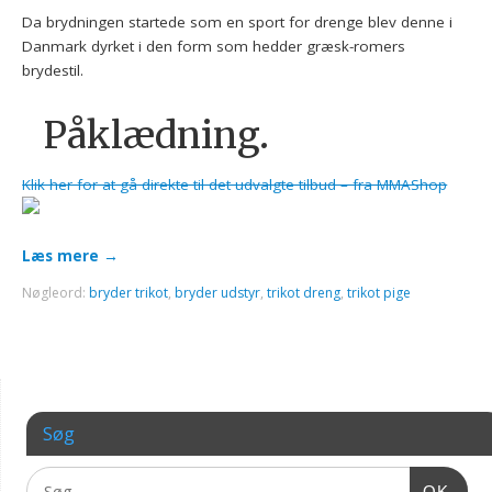
Da brydningen startede som en sport for drenge blev denne i
Danmark dyrket i den form som hedder græsk-romers
brydestil.
Påklædning.
Klik her for at gå direkte til det udvalgte tilbud – fra MMAShop
Læs mere
→
Nøgleord:
bryder trikot
,
bryder udstyr
,
trikot dreng
,
trikot pige
Søg
OK