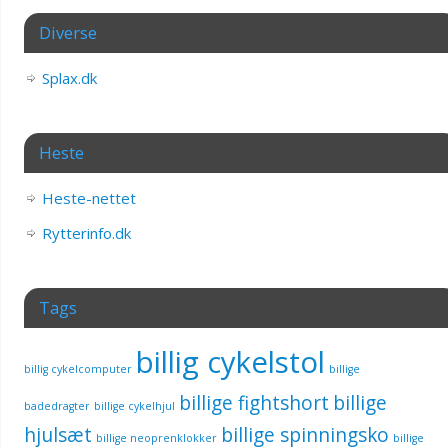
Diverse
Splax.dk
Heste
Heste-nettet
Rytterinfo.dk
Tags
billig cykelstol
billig cykelcomputer
billige
billige fightshort
billige
badedragter
billige cykelhjul
hjulsæt
billige spinningsko
billige neoprenklokker
billige