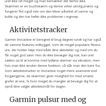
uret ikke ret meget og man bemærker det derfor ikke.
Skærmen er en touchskærm og denne virker utrolig præcis og
fungerer fint også selv om den bliver påvirket af varme og
kulde og den har heller ikke problemer i regnvejr.
Aktivitetstracker
Garmin Vivoactive er beregnet til brug døgnet rundt og har også
de samme features indbygget, som de meget populære fitness
ure, der holder høje med både dine aktiviteter og med om du
får noget god søvn. Hvis du ikke bevæger dig nok, kan uret
sættes op til at komme med lydløse alarmer via vibration, men
hvis man ikke ønsker denne funktion, så slår man den bare fra.
Som aktivitetstracker er Vivoactive noget mere avanceret end
forgængerne, da skærmen giver mulighed for med smarte
grafer at vise, fx hvor meget du mangler at bevæge dig for at
opnå dine valgte aktivitetsmål for dagen.
Garmin pulsur med og