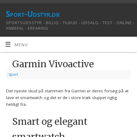
Sport-Udstyr.dk
SPORTSUDSSTYR - BILLIG - TILBUD - UDSALG - TEST - ONLINE -
ANBEFAL - ERFARING
MENU
Garmin Vivoactive
|
Sport
Det nyeste skud på stammen fra Garmin er deres forsøg på at
lave et smartwatch og det er de i store træk sluppet rigtig
heldigt fra.
Smart og elegant
smartwatch