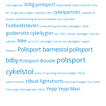
billig polisport
træningstrøjer
billig trådløs cykelcomputer
bmx
cykelpartner
20"
brugte spinningsko
cykelhjul 700c
cykelstol til
elcykel
cykeltilkobling
farvede foldedæk
fixie cykeldæk
Fodboldstøvler
forhandler godkendte cykellygter
GASP
godkendte cykellygter
hjul 700c
lovkrav cykellygter
lyserød
Nike
cykelstol
ny lov for cykellygter
ny lov om cykellygter
ongear
Polisport barnestol
polisport
Polisport
polisport
bilby
Polisport Boodie
cykelstol
pulsur til spinning
test spinningsko
tilbud
tilbud fightshorts
cykelcomputer
tilbud spinningsko
Trail Gator
Yepp
Yepp Maxi
trikot pige
træningstrøjer tilbud