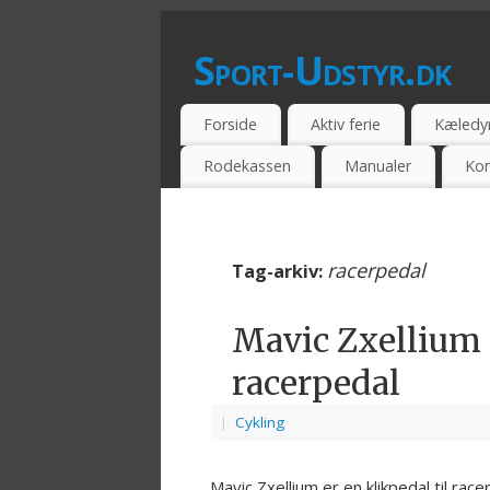
Sport-Udstyr.dk
SPORTSUDSSTYR - BILLIG - TILBUD -
Forside
Aktiv ferie
Kæledy
Rodekassen
Manualer
Kon
racerpedal
Tag-arkiv:
Mavic Zxellium p
racerpedal
|
Cykling
Mavic Zxellium er en klikpedal til ra