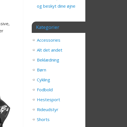
og beskyt dine øjne
sive,
Kategorier
er
Accessories
Alt det andet
Beklædning
Børn
Cykling
Fodbold
Hestesport
Rideudstyr
Shorts