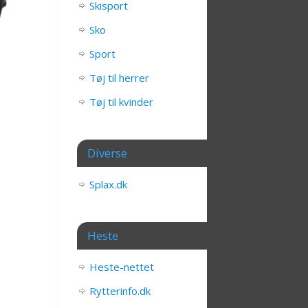
Skisport
Sko
Sport
Tøj til herrer
Tøj til kvinder
Diverse
Splax.dk
Heste
Heste-nettet
Rytterinfo.dk