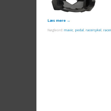
Læs mere
→
Nøgleord:
mavic
,
pedal
,
racercykel
,
race