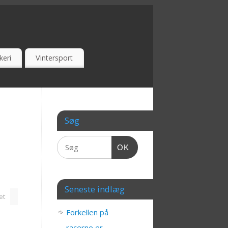
keri
Vintersport
Søg
OK
Seneste indlæg
et
Forkellen på
racerne er