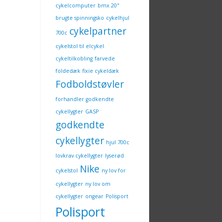
cykelcomputer
bmx 20"
brugte spinningsko
cykelhjul
cykelpartner
700c
cykelstol til elcykel
cykeltilkobling
farvede
foldedæk
fixie cykeldæk
Fodboldstøvler
forhandler godkendte
cykellygter
GASP
godkendte
cykellygter
hjul 700c
lovkrav cykellygter
lyserød
Nike
cykelstol
ny lov for
cykellygter
ny lov om
cykellygter
ongear
Polisport
Polisport