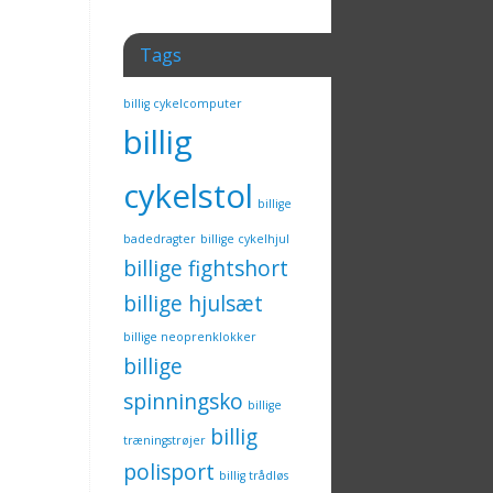
Tags
billig cykelcomputer
billig
cykelstol
billige
badedragter
billige cykelhjul
billige fightshort
billige hjulsæt
billige neoprenklokker
billige
spinningsko
billige
billig
træningstrøjer
polisport
billig trådløs