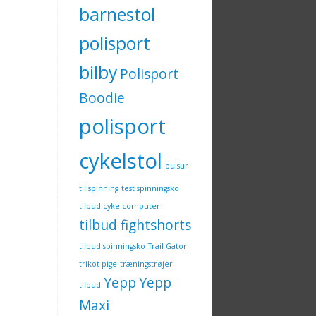
barnestol
polisport
bilby
Polisport
Boodie
polisport
cykelstol
pulsur
til spinning
test spinningsko
tilbud cykelcomputer
tilbud fightshorts
tilbud spinningsko
Trail Gator
trikot pige
træningstrøjer
Yepp
Yepp
tilbud
Maxi