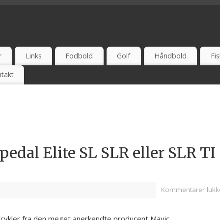
 UDSALG - TEST - ONLINE - ANBEFAL - ERFARING
r
Links
Fodbold
Golf
Håndbold
Fis
takt
edal Elite SL SLR eller SLR TI
Kommentarer lukk
cercykler fra den meget anerkendte producent Mavic.