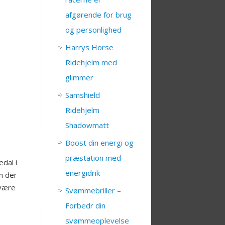
afgørende for brug
og personlighed
Harrys Horse
Ridehjelm med
glimmer
Samshield
Ridehjelm
Shadowmatt
Boost din energi og
præstation med
edal i
energidrik
n der
 være
Svømmebriller –
Forbedr din
svømmeoplevelse