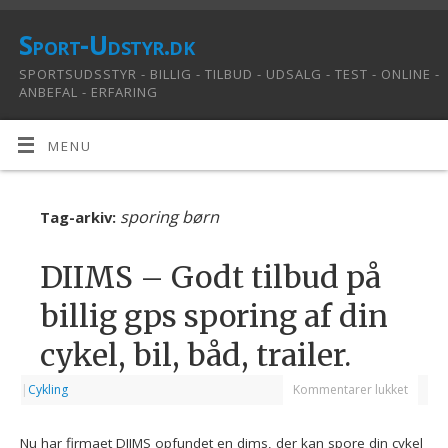
Sport-Udstyr.dk
SPORTSUDSSTYR - BILLIG - TILBUD - UDSALG - TEST - ONLINE -
ANBEFAL - ERFARING
MENU
sporing børn
Tag-arkiv:
DIIMS – Godt tilbud på
billig gps sporing af din
cykel, bil, båd, trailer.
|
Cykling
Kommentarer lukket
Nu har firmaet DIIMS opfundet en dims, der kan spore din cykel