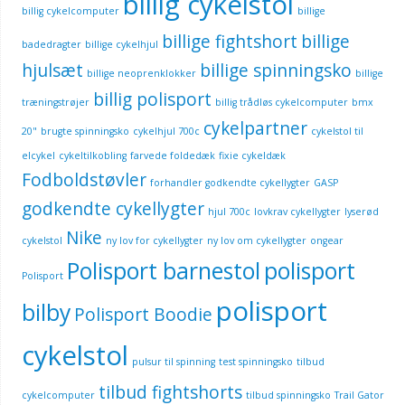
billig cykelstol
billig cykelcomputer
billige
billige fightshort
billige
badedragter
billige cykelhjul
hjulsæt
billige spinningsko
billige neoprenklokker
billige
billig polisport
træningstrøjer
billig trådløs cykelcomputer
bmx
cykelpartner
20"
brugte spinningsko
cykelhjul 700c
cykelstol til
elcykel
cykeltilkobling
farvede foldedæk
fixie cykeldæk
Fodboldstøvler
forhandler godkendte cykellygter
GASP
godkendte cykellygter
hjul 700c
lovkrav cykellygter
lyserød
Nike
cykelstol
ny lov for cykellygter
ny lov om cykellygter
ongear
Polisport barnestol
polisport
Polisport
polisport
bilby
Polisport Boodie
cykelstol
pulsur til spinning
test spinningsko
tilbud
tilbud fightshorts
cykelcomputer
tilbud spinningsko
Trail Gator