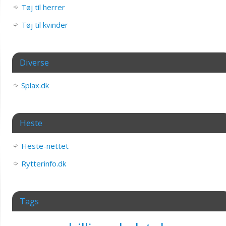
Tøj til herrer
Tøj til kvinder
Diverse
Splax.dk
Heste
Heste-nettet
Rytterinfo.dk
Tags