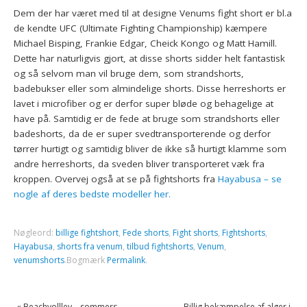
Dem der har været med til at designe Venums fight short er bl.a
de kendte UFC (Ultimate Fighting Championship) kæmpere
Michael Bisping, Frankie Edgar, Cheick Kongo og Matt Hamill.
Dette har naturligvis gjort, at disse shorts sidder helt fantastisk
og så selvom man vil bruge dem, som strandshorts,
badebukser eller som almindelige shorts. Disse herreshorts er
lavet i microfiber og er derfor super bløde og behagelige at
have på. Samtidig er de fede at bruge som strandshorts eller
badeshorts, da de er super svedtransporterende og derfor
tørrer hurtigt og samtidig bliver de ikke så hurtigt klamme som
andre herreshorts, da sveden bliver transporteret væk fra
kroppen. Overvej også at se på fightshorts fra
Hayabusa – se
nogle af deres bedste modeller her.
Nøgleord:
billige fightshort
,
Fede shorts
,
Fight shorts
,
Fightshorts
,
Hayabusa
,
shorts fra venum
,
tilbud fightshorts
,
Venum
,
venumshorts
.
Bogmærk
Permalink
.
«
Beachvollley – sommers
Billig bekæmpelse af alger i