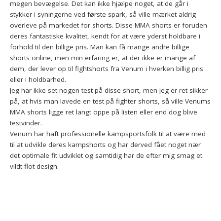
megen bevægelse. Det kan ikke hjælpe noget, at de går i
stykker i syningerne ved første spark, så ville mærket aldrig
overleve på markedet for shorts. Disse MMA shorts er foruden
deres fantastiske kvalitet, kendt for at være yderst holdbare i
forhold til den billige pris. Man kan få mange andre billige
shorts online, men min erfaring er, at der ikke er mange af
dem, der lever op til fightshorts fra Venum i hverken billig pris
eller i holdbarhed.
Jeg har ikke set nogen test på disse short, men jeg er ret sikker
på, at hvis man lavede en test på fighter shorts, så ville Venums
MMA shorts ligge ret langt oppe på listen eller end dog blive
testvinder.
Venum har haft professionelle kampsportsfolk til at være med
til at udvikle deres kampshorts og har derved fået noget nær
det optimale fit udviklet og samtidig har de efter mig smag et
vildt flot design.