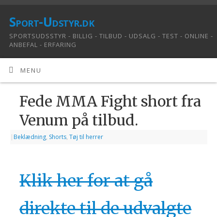
Sport-Udstyr.dk
SPORTSUDSSTYR - BILLIG - TILBUD - UDSALG - TEST - ONLINE -
ANBEFAL - ERFARING
MENU
Fede MMA Fight short fra
Venum på tilbud.
|
Beklædning
,
Shorts
,
Tøj til herrer
Klik her for at gå
direkte til de udvalgte