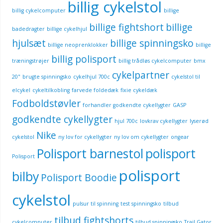
billig cykelstol
billig cykelcomputer
billige
billige fightshort
billige
badedragter
billige cykelhjul
hjulsæt
billige spinningsko
billige neoprenklokker
billige
billig polisport
træningstrøjer
billig trådløs cykelcomputer
bmx
cykelpartner
20"
brugte spinningsko
cykelhjul 700c
cykelstol til
elcykel
cykeltilkobling
farvede foldedæk
fixie cykeldæk
Fodboldstøvler
forhandler godkendte cykellygter
GASP
godkendte cykellygter
hjul 700c
lovkrav cykellygter
lyserød
Nike
cykelstol
ny lov for cykellygter
ny lov om cykellygter
ongear
Polisport barnestol
polisport
Polisport
polisport
bilby
Polisport Boodie
cykelstol
pulsur til spinning
test spinningsko
tilbud
tilbud fightshorts
cykelcomputer
tilbud spinningsko
Trail Gator