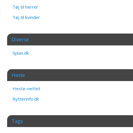
Tøj til herrer
Tøj til kvinder
Diverse
Splax.dk
Heste
Heste-nettet
Rytterinfo.dk
Tags