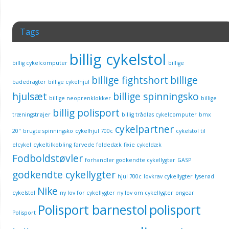
Tags
billig cykelstol
billig cykelcomputer
billige
billige fightshort
billige
badedragter
billige cykelhjul
hjulsæt
billige spinningsko
billige neoprenklokker
billige
billig polisport
træningstrøjer
billig trådløs cykelcomputer
bmx
cykelpartner
20"
brugte spinningsko
cykelhjul 700c
cykelstol til
elcykel
cykeltilkobling
farvede foldedæk
fixie cykeldæk
Fodboldstøvler
forhandler godkendte cykellygter
GASP
godkendte cykellygter
hjul 700c
lovkrav cykellygter
lyserød
Nike
cykelstol
ny lov for cykellygter
ny lov om cykellygter
ongear
Polisport barnestol
polisport
Polisport