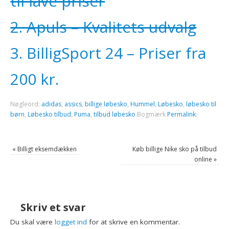
til lave priser
2. Apuls – Kvalitets udvalg
3. BilligSport 24 – Priser fra
200 kr.
Nøgleord:
adidas
,
assics
,
billige løbesko
,
Hummel
,
Løbesko
,
løbesko til
børn
,
Løbesko tilbud
,
Puma
,
tilbud løbesko
.
Bogmærk
Permalink
.
«
Billigt eksemdækken
Køb billige Nike sko på tilbud
online
»
Skriv et svar
Du skal være
logget ind
for at skrive en kommentar.