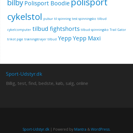
polisport
bilby
Polisport Boodie
cykelstol
pulsur til spinning
test spinningsko
tilbud
tilbud fightshorts
cykelcomputer
tilbud spinningsko
Trail Gator
Yepp
Yepp Maxi
trikot pige
træningstrøjer tilbud
Sport-Udstyr.dk
Billig, test, find, bedste, køb, salg, online
Sport-Udstyr.dk
| Powered by
Mantra
&
WordPress.