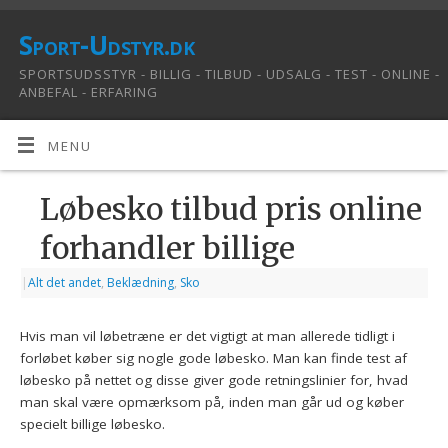
Sport-Udstyr.dk
SPORTSUDSSTYR - BILLIG - TILBUD - UDSALG - TEST - ONLINE -
ANBEFAL - ERFARING
MENU
Løbesko tilbud pris online
forhandler billige
|
Alt det andet
,
Beklædning
,
Sko
Hvis man vil løbetræne er det vigtigt at man allerede tidligt i
forløbet køber sig nogle gode løbesko. Man kan finde test af
løbesko på nettet og disse giver gode retningslinier for, hvad
man skal være opmærksom på, inden man går ud og køber
specielt billige løbesko.