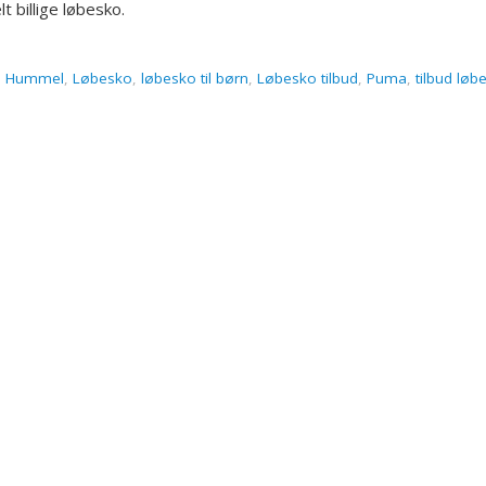
t billige løbesko.
,
Hummel
,
Løbesko
,
løbesko til børn
,
Løbesko tilbud
,
Puma
,
tilbud løb