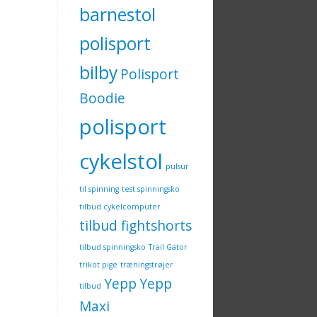
barnestol
polisport
bilby
Polisport
Boodie
polisport
cykelstol
pulsur
til spinning
test spinningsko
tilbud cykelcomputer
tilbud fightshorts
tilbud spinningsko
Trail Gator
trikot pige
træningstrøjer
Yepp
Yepp
tilbud
Maxi