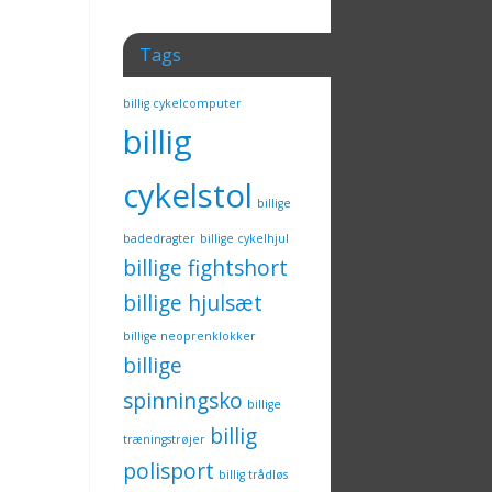
Tags
billig cykelcomputer
billig
cykelstol
billige
badedragter
billige cykelhjul
billige fightshort
billige hjulsæt
billige neoprenklokker
billige
spinningsko
billige
billig
træningstrøjer
polisport
billig trådløs