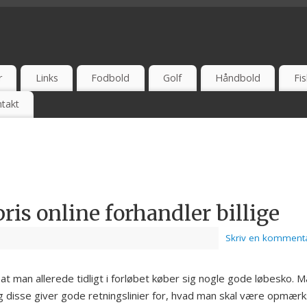
 UDSALG - TEST - ONLINE - ANBEFAL - ERFARING
r
Links
Fodbold
Golf
Håndbold
Fis
takt
ris online forhandler billige
Skriv en komment
 at man allerede tidligt i forløbet køber sig nogle gode løbesko. 
og disse giver gode retningslinier for, hvad man skal være opmæ