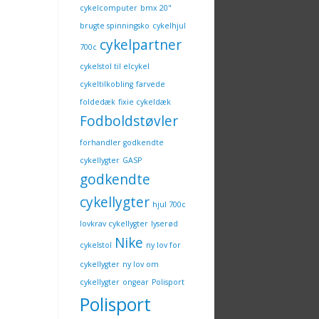
cykelcomputer
bmx 20"
brugte spinningsko
cykelhjul
cykelpartner
700c
cykelstol til elcykel
cykeltilkobling
farvede
foldedæk
fixie cykeldæk
Fodboldstøvler
forhandler godkendte
cykellygter
GASP
godkendte
cykellygter
hjul 700c
lovkrav cykellygter
lyserød
Nike
cykelstol
ny lov for
cykellygter
ny lov om
cykellygter
ongear
Polisport
Polisport