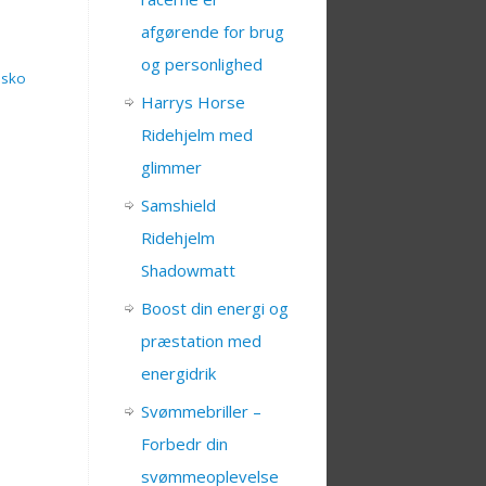
afgørende for brug
og personlighed
esko
Harrys Horse
Ridehjelm med
glimmer
Samshield
Ridehjelm
Shadowmatt
Boost din energi og
præstation med
energidrik
Svømmebriller –
Forbedr din
svømmeoplevelse