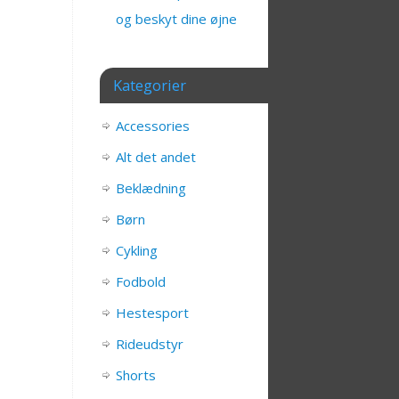
og beskyt dine øjne
Kategorier
Accessories
Alt det andet
Beklædning
Børn
Cykling
Fodbold
Hestesport
Rideudstyr
Shorts