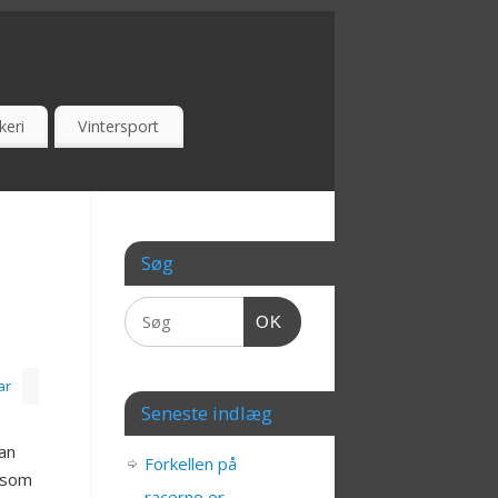
keri
Vintersport
Søg
OK
ar
Seneste indlæg
Man
Forkellen på
rksom
racerne er