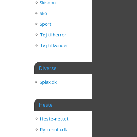
Skisport
Sko
Sport
Tøj til herrer
Tøj til kvinder
Diverse
Splax.dk
Heste
Heste-nettet
Rytterinfo.dk