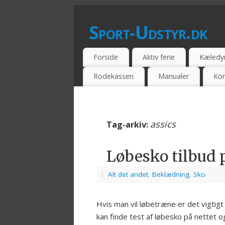
Sport-Udstyr.dk
SPORTSUDSSTYR - BILLIG - TILBUD -
Forside
Aktiv ferie
Kæledy
Rodekassen
Manualer
Kon
assics
Tag-arkiv:
Løbesko tilbud p
|
Alt det andet
,
Beklædning
,
Sko
Hvis man vil løbetræne er det vigtigt
kan finde test af løbesko på nettet 