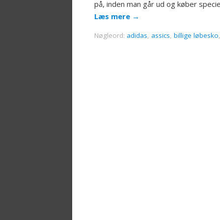
på, inden man går ud og køber speciel
Læs mere
→
Nøgleord:
adidas
,
assics
,
billige løbesko