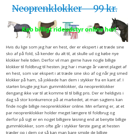
Neoprenklokker – 99 kr.
Hvis du lige som jeg har en hest, der er ekspert i at træde sine
sko af på fold, så kender du alt til, at skulle ud og købe nye
klokker hele tiden. Derfor vil man gerne have nogle billige
klokker til foldbrug til hesten. Jeg har i mange år været plaget af
en hest, som var ekspert i at træde sine sko af og når jeg smed
klokker på ham, så jokkede han dem i stykker fra en kant af. I
starten brugte jeg kun gummiklokker, da neoprenklokker
dengang ikke var til at komme til til billig pris. Der er heldigvis i
dag så stor konkurrence på at markedet, at man sagtens kan
finde nogle billige neoprenklokker online. Min erfaring er, at et
par neoprenklokker holder meget længere til foldbrug og
derfor på sigt er en noget billigere løsning end at benytte billige
gummiklokker, som ofte går i stykker første gang at hesten
træder op i dem og så kan man bare smide de billige