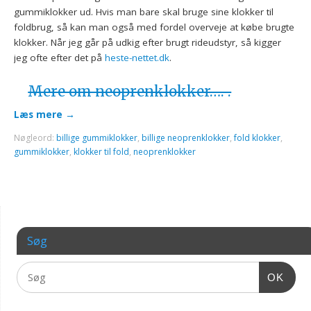
gummiklokker ud. Hvis man bare skal bruge sine klokker til
foldbrug, så kan man også med fordel overveje at købe brugte
klokker. Når jeg går på udkig efter brugt rideudstyr, så kigger
jeg ofte efter det på
heste-nettet.dk
.
Mere om neoprenklokker…. .
Læs mere
→
Nøgleord:
billige gummiklokker
,
billige neoprenklokker
,
fold klokker
,
gummiklokker
,
klokker til fold
,
neoprenklokker
Søg
OK