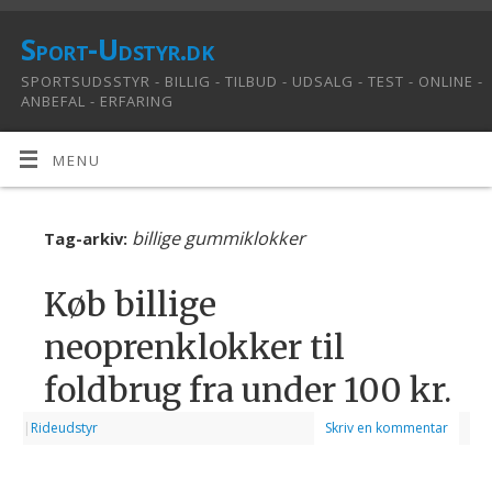
Sport-Udstyr.dk
SPORTSUDSSTYR - BILLIG - TILBUD - UDSALG - TEST - ONLINE -
ANBEFAL - ERFARING
MENU
billige gummiklokker
Tag-arkiv:
Køb billige
neoprenklokker til
foldbrug fra under 100 kr.
|
Rideudstyr
Skriv en kommentar