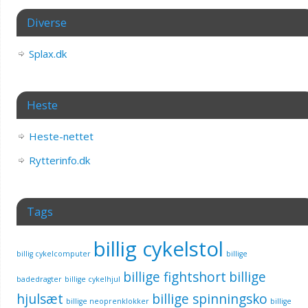
Diverse
Splax.dk
Heste
Heste-nettet
Rytterinfo.dk
Tags
billig cykelstol
billig cykelcomputer
billige
billige fightshort
billige
badedragter
billige cykelhjul
hjulsæt
billige spinningsko
billige neoprenklokker
billige