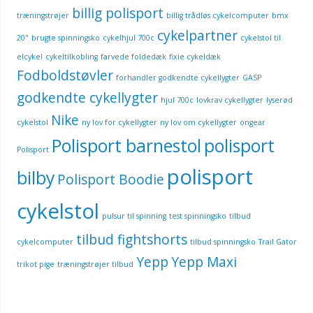
billig polisport
træningstrøjer
billig trådløs cykelcomputer
bmx
cykelpartner
20"
brugte spinningsko
cykelhjul 700c
cykelstol til
elcykel
cykeltilkobling
farvede foldedæk
fixie cykeldæk
Fodboldstøvler
forhandler godkendte cykellygter
GASP
godkendte cykellygter
hjul 700c
lovkrav cykellygter
lyserød
Nike
cykelstol
ny lov for cykellygter
ny lov om cykellygter
ongear
Polisport barnestol
polisport
Polisport
polisport
bilby
Polisport Boodie
cykelstol
pulsur til spinning
test spinningsko
tilbud
tilbud fightshorts
cykelcomputer
tilbud spinningsko
Trail Gator
Yepp
Yepp Maxi
trikot pige
træningstrøjer tilbud