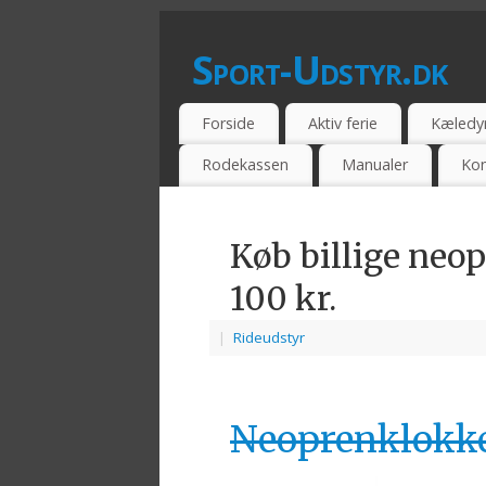
Sport-Udstyr.dk
SPORTSUDSSTYR - BILLIG - TILBUD -
Forside
Aktiv ferie
Kæledy
Rodekassen
Manualer
Kon
Køb billige neop
100 kr.
|
Rideudstyr
Neoprenklokke