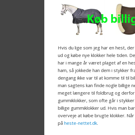
Hvis du lige som jeg har en hest, der e
ud og købe nye klokker hele tiden. Derf
har i mange år været plaget af en hes
ham, så jokkede han dem i stykker fr
dengang ikke var til at komme til til b
man sagtens kan finde nogle billige n
meget længere til foldbrug og derfor p
gummiklokker, som ofte går i stykke
billige gummiklokker ud. Hvis man bar
overveje at købe brugte klokker. Når 
på
heste-nettet.dk
.