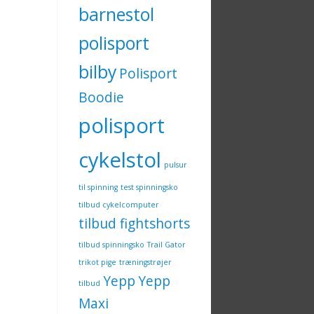
barnestol
polisport
bilby
Polisport
Boodie
polisport
cykelstol
pulsur
til spinning
test spinningsko
tilbud cykelcomputer
tilbud fightshorts
tilbud spinningsko
Trail Gator
trikot pige
træningstrøjer
Yepp
Yepp
tilbud
Maxi