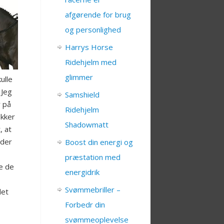
afgørende for brug
og personlighed
Harrys Horse
Ridehjelm med
glimmer
ulle
 Jeg
Samshield
r på
Ridehjelm
okker
Shadowmatt
, at
lder
Boost din energi og
præstation med
e de
energidrik
Svømmebriller –
det
Forbedr din
svømmeoplevelse