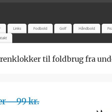
 UDSALG - TEST - ONLINE - ANBEFAL - ERFARING
r
Links
Fodbold
Golf
Håndbold
Fis
takt
renklokker til foldbrug fra und
r – 99 kr.