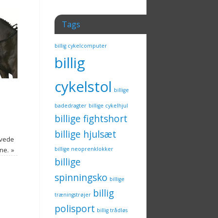
Tags
billig cykelcomputer
billig
cykelstol
billige
badedragter
billige cykelhjul
billige fightshort
billige hjulsæt
rvede
ine.
»
billige neoprenklokker
billige
spinningsko
billige
billig
træningstrøjer
polisport
billig trådløs