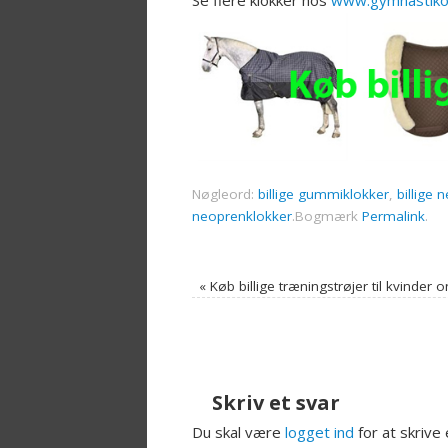
Nøgleord:
billige gummiklokker
,
billige 
neoprenklokker
.
Bogmærk
Permalink
.
«
Køb billige træningstrøjer til kvinder o
Skriv et svar
Du skal være
logget ind
for at skrive