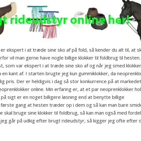
r ekspert i at træde sine sko af på fold, så kender du alt til, at sk
or vil man gerne have nogle billige klokker til foldbrug til hesten.
t, som var ekspert i at træde sine sko af og når jeg smed klokke
a en kant af. I starten brugte jeg kun gummiklokker, da neoprenkl
illig pris. Der er heldigvis i dag så stor konkurrence på at markedet
eoprenklokker online. Min erfaring er, at et par neoprenklokker ho
å sigt er en noget billigere løsning end at benytte billige
r første gang at hesten træder op i dem og så kan man bare smid
e skal bruge sine klokker til foldbrug, så kan man også med fordel
jeg går på udkig efter brugt rideudstyr, så kigger jeg ofte efter 