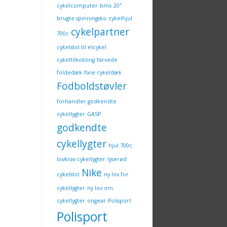
cykelcomputer
bmx 20"
brugte spinningsko
cykelhjul
cykelpartner
700c
cykelstol til elcykel
cykeltilkobling
farvede
foldedæk
fixie cykeldæk
Fodboldstøvler
forhandler godkendte
cykellygter
GASP
godkendte
cykellygter
hjul 700c
lovkrav cykellygter
lyserød
Nike
cykelstol
ny lov for
cykellygter
ny lov om
cykellygter
ongear
Polisport
Polisport