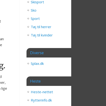
Skisport
Sko
Sport
t
Tøj til herrer
d
Tøj til kvinder
man
te
Diverse
g.
Splax.dk
d
Heste
ker,
 lige
Heste-nettet
Rytterinfo.dk