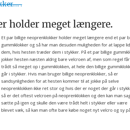
ker…. .
r holder meget længere.
Et par billige neoprenklokker holder meget længere end et par bi
gummiklokker og så har man desuden muligheden for at lappe lid
dem, hvis hesten træder dem i stykker. På et par billige gummik
jokker hesten næsten aldrig bare velcroen af, men som regel få
trådt så meget op i gummiklokken, at hele den billige gummiklok
går i stykker. Hvis man bruger billige neoprenklokker, så er
sandsynligheden for at hesten kommer til at jokke på selve
neoprenklokken ikke ret stor og hvis der er noget der går i stykk
så er det oftest velcroen på neoprenklokken og den kan man sa
sætte på igen og skulle den være trådt helt i stykker eller være
blevet væk, så kan man ofte bare købe noget nyt velcro og sy p