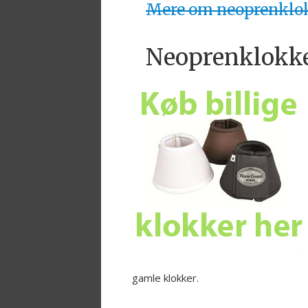
Mere om neoprenklok
Neoprenklokke
gamle klokker.