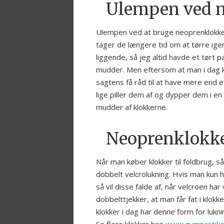
Ulempen ved n
Ulempen ved at bruge neoprenklokker i
tager de længere tid om at tørre igen
liggende, så jeg altid havde et tørt p
mudder. Men eftersom at man i dag ka
sagtens få råd til at have mere end e
lige piller dem af og dypper dem i e
mudder af klokkerne.
Neoprenklokke
Når man køber klokker til foldbrug,
dobbelt velcrolukning. Hvis man kun h
så vil disse falde af, når velcroen ha
dobbelttjekker, at man får fat i klok
klokker i dag har denne form for lukni
Se flere klokker hos
www.gymnastiko