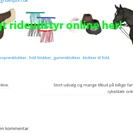
neoprenklokker
,
fold klokker
,
gummiklokker
,
klokker til fold
,
nline.
Stort udvalg og mange tilbud på billige fa
cykeldæk onl
 en kommentar.