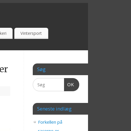
keri
Vintersport
er
Søg
OK
Seneste indlæg
Forkellen på
racerne er