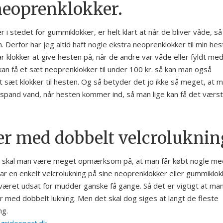
eoprenklokker.
 stedet for gummiklokker, er helt klart at når de bliver våde, så
. Derfor har jeg altid haft nogle ekstra neoprenklokker til min hes
ar klokker at give hesten på, når de andre var våde eller fyldt me
n få et sæt neoprenklokker til under 100 kr. så kan man også
t sæt klokker til hesten. Og så betyder det jo ikke så meget, at 
n spand vand, når hesten kommer ind, så man lige kan få det værs
r med dobbelt velcroluknin
 så skal man være meget opmærksom på, at man får købt nogle me
ar en enkelt velcrolukning på sine neoprenklokker eller gummiklok
r været udsat for mudder ganske få gange. Så det er vigtigt at man
ker med dobbelt lukning. Men det skal dog siges at langt de fleste
ng.
gridesport.dk