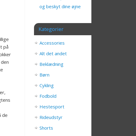
og beskyt dine øjne
Kategorier
llige
Accessories
t på
Alt det andet
lokker
r den
Beklædning
ke
Børn
Cykling
er,
Fodbold
gtens
Hestesport
å de
Rideudstyr
Shorts