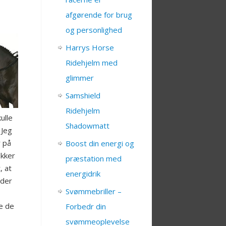
afgørende for brug
og personlighed
Harrys Horse
Ridehjelm med
glimmer
Samshield
Ridehjelm
ulle
Shadowmatt
 Jeg
r på
Boost din energi og
okker
præstation med
, at
energidrik
lder
Svømmebriller –
e de
Forbedr din
svømmeoplevelse