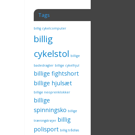
Tags
billig cykelcomputer
billig
cykelstol
billige
badedragter
billige cykelhjul
billige fightshort
billige hjulsæt
billige neoprenklokker
billige
spinningsko
billige
billig
træningstrøjer
polisport
billig trådløs