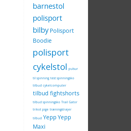
barnestol
polisport
bilby
Polisport
Boodie
polisport
cykelstol
pulsur
til spinning
test spinningsko
tilbud cykelcomputer
tilbud fightshorts
tilbud spinningsko
Trail Gator
trikot pige
træningstrøjer
Yepp
Yepp
tilbud
Maxi