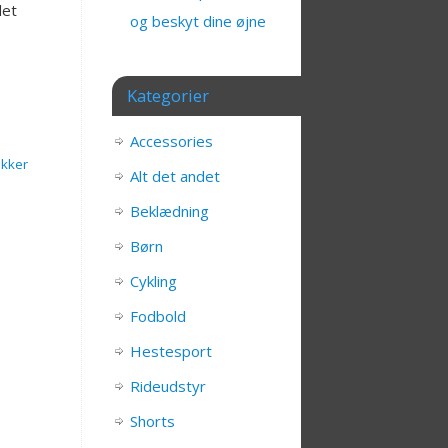
det
og beskyt dine øjne
Kategorier
Accessories
kker
Alt det andet
Beklædning
Børn
Cykling
Fodbold
Hestesport
Rideudstyr
Shorts