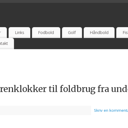
 UDSALG - TEST - ONLINE - ANBEFAL - ERFARING
r
Links
Fodbold
Golf
Håndbold
Fis
takt
renklokker til foldbrug fra und
Skriv en komment