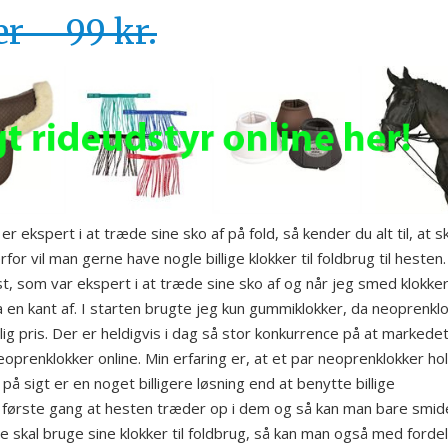
r – 99 kr.
r ekspert i at træde sine sko af på fold, så kender du alt til, at sk
or vil man gerne have nogle billige klokker til foldbrug til hesten.
t, som var ekspert i at træde sine sko af og når jeg smed klokke
a en kant af. I starten brugte jeg kun gummiklokker, da neoprenkl
illig pris. Der er heldigvis i dag så stor konkurrence på at markedet
eoprenklokker online. Min erfaring er, at et par neoprenklokker ho
å sigt er en noget billigere løsning end at benytte billige
r første gang at hesten træder op i dem og så kan man bare smid
e skal bruge sine klokker til foldbrug, så kan man også med fordel