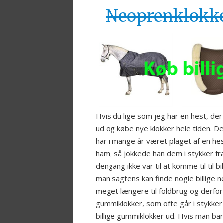
Neoprenklokke
Hvis du lige som jeg har en hest, der e
ud og købe nye klokker hele tiden. Derf
har i mange år været plaget af en hes
ham, så jokkede han dem i stykker fr
dengang ikke var til at komme til til b
man sagtens kan finde nogle billige n
meget længere til foldbrug og derfor p
gummiklokker, som ofte går i stykke
billige gummiklokker ud. Hvis man bar