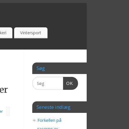
keri
Vintersport
Søg
OK
er
Seneste indlæg
ar
Forkellen på
racerne er