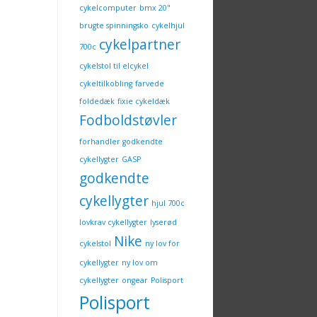
cykelcomputer
bmx 20"
brugte spinningsko
cykelhjul
cykelpartner
700c
cykelstol til elcykel
cykeltilkobling
farvede
foldedæk
fixie cykeldæk
Fodboldstøvler
forhandler godkendte
cykellygter
GASP
godkendte
cykellygter
hjul 700c
lovkrav cykellygter
lyserød
Nike
cykelstol
ny lov for
cykellygter
ny lov om
cykellygter
ongear
Polisport
Polisport