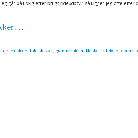
jeg går på udkig efter brugt rideudstyr, så kigger jeg ofte efter 
ker…. .
neoprenklokker
,
fold klokker
,
gummiklokker
,
klokker til fold
,
neoprenklo