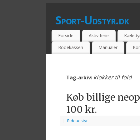
Sport-Udstyr.dk
SPORTSUDSSTYR - BILLIG - TILBUD -
Forside
Aktiv ferie
Kæledy
Rodekassen
Manualer
Kon
klokker til fold
Tag-arkiv:
Køb billige neop
100 kr.
|
Rideudstyr