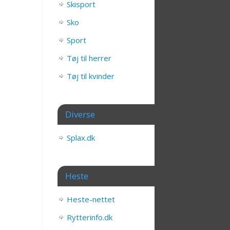
Skisport
Sko
Sport
Tøj til herrer
Tøj til kvinder
Diverse
Splax.dk
Heste
Heste-nettet
Rytterinfo.dk