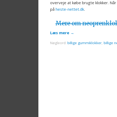
overveje at købe brugte klokker. Når 
på
heste-nettet.dk
.
Mere om neoprenklok
Læs mere
→
Nøgleord:
billige gummiklokker
,
billige 