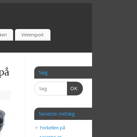
keri
Vintersport
 på
Søg
OK
Seneste indlæg
Forkellen på
racerne er