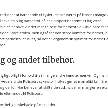
oducent af barnestole til cykler, de har været på banen i mange 
have en billig barnestol, så er Polisport bestemt et kig værd.
rale af, at have vundet mange test for barnestole – ikke bare for 
sidde i cykelstolen, men også for den store komfort for barnet, d
rt barnestol er lavet, så det er ergonomisk optimalt for barnet 
ode.
g og andet tilbehør.
 rigtigt billigt i forhold til så mange andre kendte mærker. Og man
edele til sin Polisport cykelstol, hvilket gør at man altid kan få e
l og derfor ikke behøver at skifte den ud, hvis man mangler en eks
 eller andet til Polisport.
rskellige cykelstole på markedet.