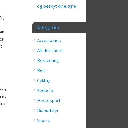
og beskyt dine øjne
år,
Kategorier
sin
er
Accessories
at
Alt det andet
Beklædning
Børn
Cykling
 kan
Fodbold
n ny
Hestesport
tra
Rideudstyr
Shorts