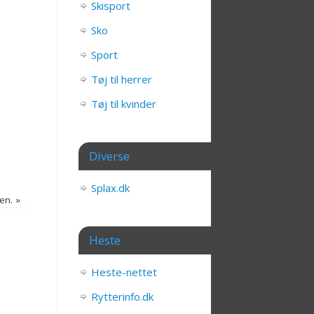
Skisport
Sko
Sport
Tøj til herrer
Tøj til kvinder
Diverse
Splax.dk
nen.
»
Heste
Heste-nettet
Rytterinfo.dk