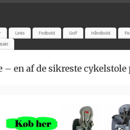
 UDSALG - TEST - ONLINE - ANBEFAL - ERFARING
r
Links
Fodbold
Golf
Håndbold
Fis
takt
– en af de sikreste cykelstole