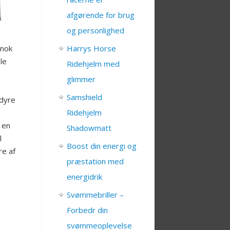
afgørende for brug
og personlighed
Harrys Horse
 nok
le
Ridehjelm med
glimmer
Samshield
 dyre
Ridehjelm
 en
Shadowmatt
l
Boost din energi og
re af
præstation med
energidrik
Svømmebriller –
Forbedr din
svømmeoplevelse