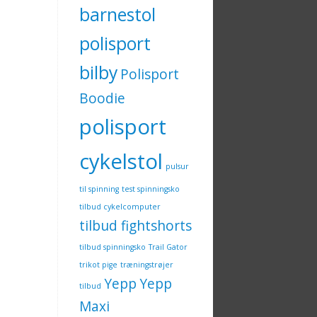
barnestol
polisport
bilby
Polisport
Boodie
polisport
cykelstol
pulsur
til spinning
test spinningsko
tilbud cykelcomputer
tilbud fightshorts
tilbud spinningsko
Trail Gator
trikot pige
træningstrøjer
Yepp
Yepp
tilbud
Maxi