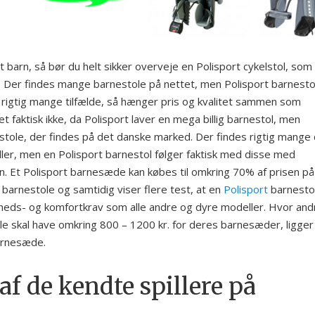
dit barn, så bør du helt sikker overveje en Polisport cykelstol, som
ol. Der findes mange barnestole på nettet, men Polisport barnesto
I rigtig mange tilfælde, så hænger pris og kvalitet sammen som
t faktisk ikke, da Polisport laver en mega billig barnestol, men
stole, der findes på det danske marked. Der findes rigtig mange
r, men en Polisport barnestol følger faktisk med disse med
en.
Et Polisport barnesæde kan købes til omkring 70% af prisen på
barnestole og samtidig viser flere test, at en
Polisport
barnesto
kerheds- og komfortkrav som alle andre og dyre modeller. Hvor and
le skal have omkring 800 – 1200 kr. for deres barnesæder, ligger
arnesæde.
af de kendte spillere på