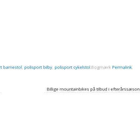
rt barnestol
,
polisport bilby
,
polisport cykelstol
.
Bogmærk
Permalink
.
Billige mountainbikes på tilbud i efterårssæso