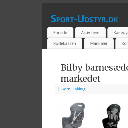
Sport-Udstyr.dk
SPORTSUDSSTYR - BILLIG - TILBUD -
Forside
Aktiv ferie
Kæledy
Rodekassen
Manualer
Kon
Bilby barnesæde 
markedet
|
Børn
,
Cykling