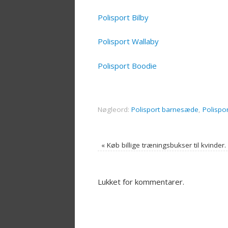
Polisport Bilby
Polisport Wallaby
Polisport Boodie
Nøgleord:
Polisport barnesæde
,
Polispo
«
Køb billige træningsbukser til kvinder.
Lukket for kommentarer.