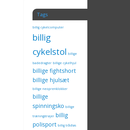
Tags
billig cykelcomputer
billig
cykelstol
billige
badedragter
billige cykelhjul
billige fightshort
billige hjulsæt
billige neoprenklokker
billige
spinningsko
billige
billig
træningstrøjer
polisport
billig trådløs