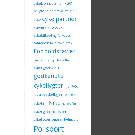
cykelcomputer
bmx 20"
brugte spinningsko
cykelhjul
cykelpartner
700c
cykelstol til elcykel
cykeltilkobling
farvede
foldedæk
fixie cykeldæk
Fodboldstøvler
forhandler godkendte
cykellygter
GASP
godkendte
cykellygter
hjul 700c
lovkrav cykellygter
lyserød
Nike
cykelstol
ny lov for
cykellygter
ny lov om
cykellygter
ongear
Polisport
Polisport